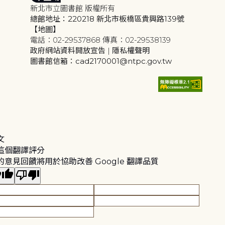
新北市立圖書館 版權所有
總館地址：220218 新北市板橋區貴興路139號
【地圖】
電話：02-29537868 傳真：02-29538139
政府網站資料開放宣告
|
隱私權聲明
圖書館信箱：cad2170001@ntpc.gov.tw
文
這個翻譯評分
的意見回饋將用於協助改善 Google 翻譯品質