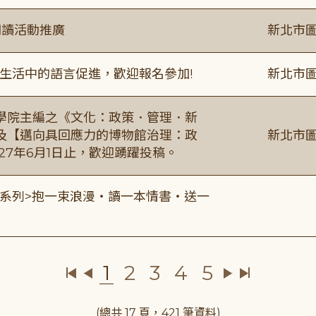
閱讀活動推廣
新北市圖
生活中的語言促進，歡迎報名參加!
新北市圖
學院主編之《文化：政策．管理．新
及【邁向具回應力的博物館治理：政
新北市圖
27年6月1日止，歡迎踴躍投稿。
0 <七夕系列>抱一束浪漫・讀一本情書・送一
1
2
3
4
5
(總共 17 頁，421 筆資料)