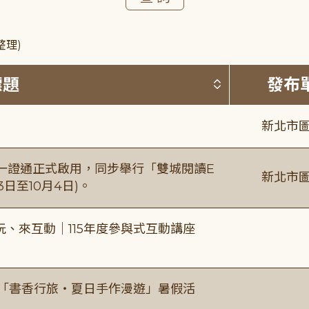
整理)
按標題排序 
標題
發布
新北市圖
日一證通正式啟用，同步舉行「雙城閱讀E
新北市圖
日至10月4日)。
、來互動｜115年度參與式互動講座
房「書香行旅・夏日手作漫遊」暑假活