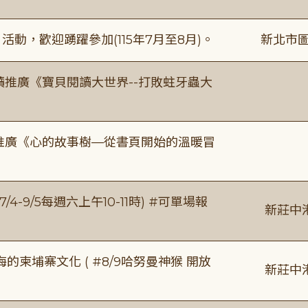
動，歡迎踴躍參加(115年7月至8月)。
新北市圖
讀推廣《寶貝閱讀大世界--打敗蛀牙蟲大
讀推廣《心的故事樹—從書頁開始的溫暖冒
/4-9/5每週六上午10-11時) #可單場報
新莊中
柬埔寨文化 ( #8/9哈努曼神猴 開放
新莊中