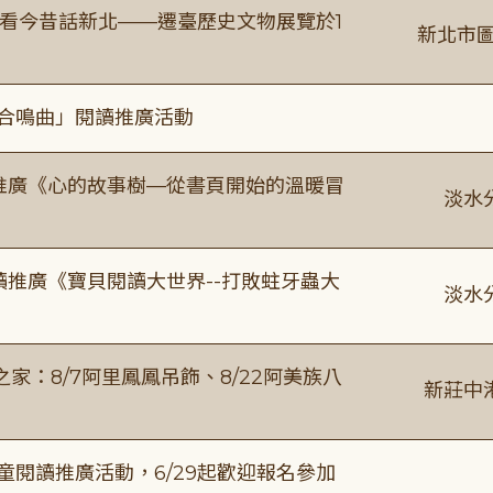
看今昔話新北——遷臺歷史文物展覽於1
新北市圖
的合鳴曲」閱讀推廣活動
讀推廣《心的故事樹—從書頁開始的溫暖冒
淡水
讀推廣《寶貝閱讀大世界--打敗蛀牙蟲大
淡水
：8/7阿里鳳鳳吊飾、8/22阿美族八
新莊中
童閱讀推廣活動，6/29起歡迎報名參加