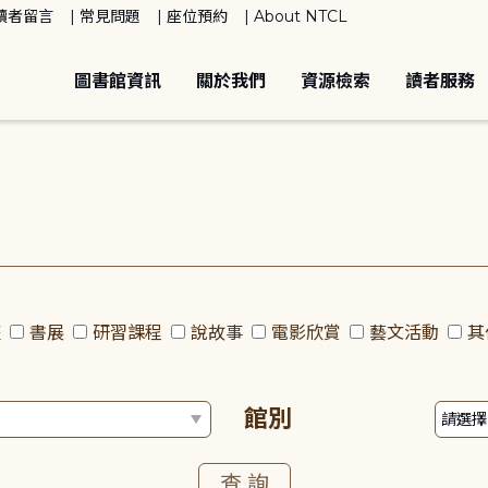
讀者留言
常見問題
座位預約
About NTCL
圖書館資訊
關於我們
資源檢索
讀者服務
座
書展
研習課程
說故事
電影欣賞
藝文活動
其
館別