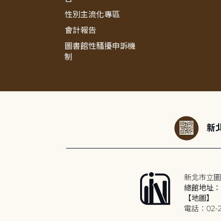
性別主流化專區
會計報告
圖書館性騷擾申訴機
制
:::
新北
新北市立圖
總館地址：2
【地圖】
電話：02-2