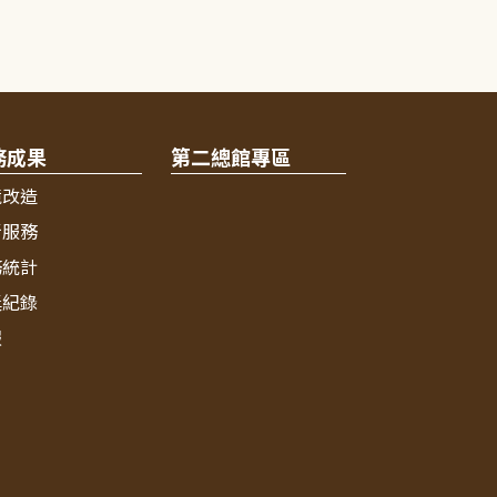
務成果
第二總館專區
境改造
新服務
務統計
獎紀錄
報