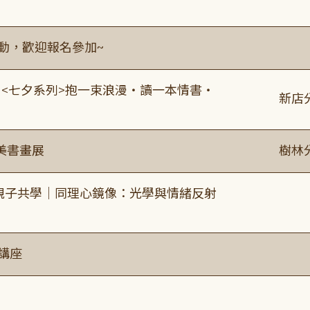
活動，歡迎報名參加~
:00 <七夕系列>抱一束浪漫・讀一本情書・
新店
美書畫展
樹林
親子共學｜同理心鏡像：光學與情緒反射
講座