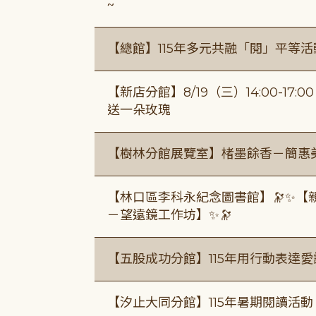
~
【總館】115年多元共融「閱」平等
【新店分館】8/19（三）14:00-17
送一朵玫瑰
【樹林分館展覽室】楮墨餘香－簡惠
【林口區李科永紀念圖書館】🔭✨【
－望遠鏡工作坊】✨🔭
【五股成功分館】115年用行動表達愛
【汐止大同分館】115年暑期閱讀活動