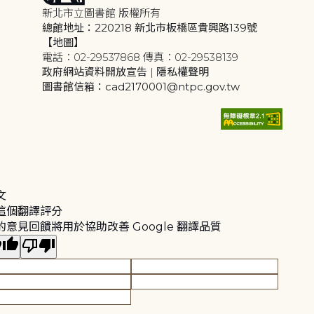
新北市立圖書館 版權所有
總館地址：220218 新北市板橋區貴興路139號
【地圖】
電話：02-29537868 傳真：02-29538139
政府網站資料開放宣告
|
隱私權聲明
圖書館信箱：cad2170001@ntpc.gov.tw
文
這個翻譯評分
的意見回饋將用於協助改善 Google 翻譯品質