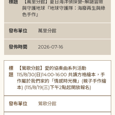
標題
【萬里分館】夏日海洋偵探營~解謎冒險
與守護地球『地球守護隊：海廢再生與綠
色手作』
發布單位
萬里分館
發佈時間
2026-07-16
標
【鶯歌分館】愛的協奏曲系列活動
題
115/8/30(日)14:00-16:00 共讀方格繪本，手
作屬於我們家的「情感時光機」(親子手作繪
本) (115/8/19(三)下午2點起開放報名)
發布單位
鶯歌分館