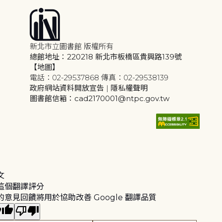
新北市立圖書館 版權所有
總館地址：220218 新北市板橋區貴興路139號
【地圖】
電話：02-29537868 傳真：02-29538139
政府網站資料開放宣告
|
隱私權聲明
圖書館信箱：cad2170001@ntpc.gov.tw
文
這個翻譯評分
的意見回饋將用於協助改善 Google 翻譯品質