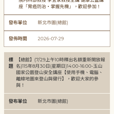
院內科部教授 李宜家教授主講 健康公益講
座「胃癌防治・掌握先機」，歡迎參加！
發布單位
新北市圖(總館)
發佈時間
2026-07-29
標
【總館】(7/29上午10時釋出名額重新開放報
題
名)115年8月30日(星期日)14:00-16:00-玉山
國家公園登山安全講座【使用手機、電腦、
離線地圖來登山與健行】，歡迎大家的參
與！
發布單位
新北市圖(總館)