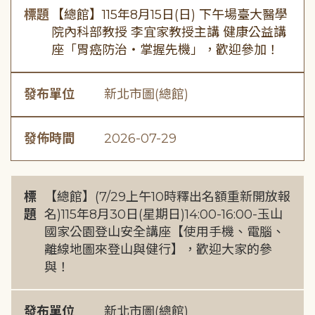
標題
【總館】115年8月15日(日) 下午場臺大醫學
院內科部教授 李宜家教授主講 健康公益講
座「胃癌防治・掌握先機」，歡迎參加！
發布單位
新北市圖(總館)
發佈時間
2026-07-29
標
【總館】(7/29上午10時釋出名額重新開放報
題
名)115年8月30日(星期日)14:00-16:00-玉山
國家公園登山安全講座【使用手機、電腦、
離線地圖來登山與健行】，歡迎大家的參
與！
發布單位
新北市圖(總館)