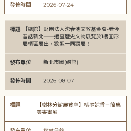
發佈時間
2026-07-24
標題
【總館】財團法人沈春池文教基金會-看今
昔話新北——遷臺歷史文物展覽於1樓圓形
展櫃區展出，歡迎一同觀展！
發布單位
新北市圖(總館)
發佈時間
2026-08-07
標題
【樹林分館展覽室】楮墨餘香－簡惠
美書畫展
發布單位
樹林分館