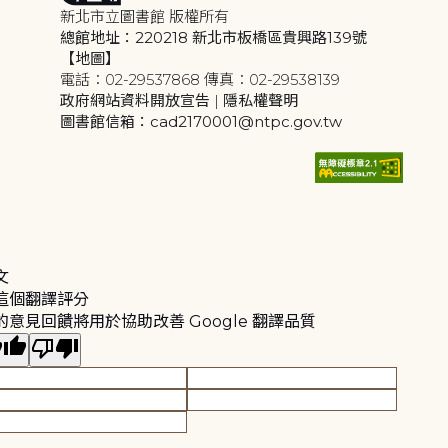
新北市立圖書館 版權所有
總館地址：220218 新北市板橋區貴興路139號
【地圖】
電話：02-29537868 傳真：02-29538139
政府網站資料開放宣告
|
隱私權聲明
圖書館信箱：cad2170001@ntpc.gov.tw
文
這個翻譯評分
的意見回饋將用於協助改善 Google 翻譯品質