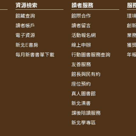
資源檢索
讀者服務
服
館藏查詢
館際合作
環
讀者帳戶
讀者留言
創
電子資源
活動報名網
業
新北E書房
線上申辦
獲
每月新書書單下載
行動圖書服務查詢
年
友善服務
館長與民有約
座位預約
真人圖書館
新北漂書
課後陪讀服務
新北學專區