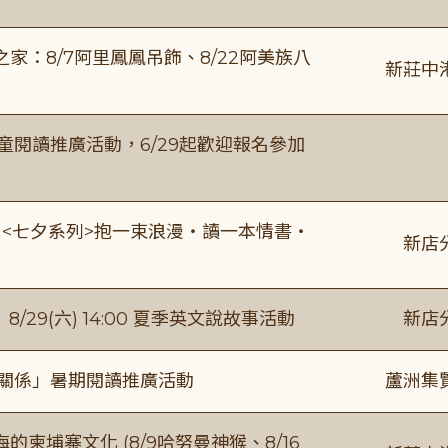
：8/7阿里鳳鳳吊飾、8/22阿美族八
新莊中
童閱讀推廣活動，6/29起歡迎報名參加
:00 <七夕系列>抱一束浪漫・讀一本情書・
新店
館】8/29(六) 14:00 夏季英文說故事活動
新店
好關係」暑期閱讀推廣活動
蘆洲集
柬埔寨文化 (8/9哈努曼神猴、8/16