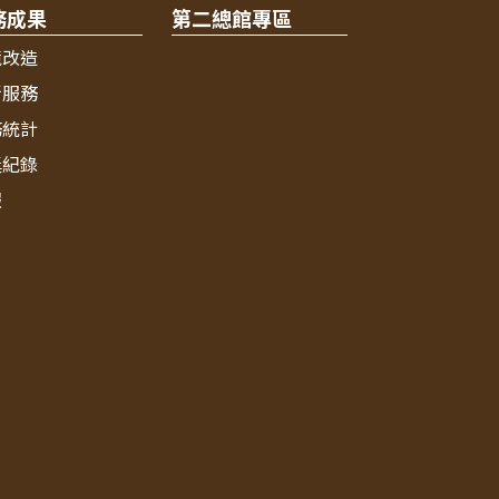
務成果
第二總館專區
境改造
新服務
務統計
獎紀錄
報