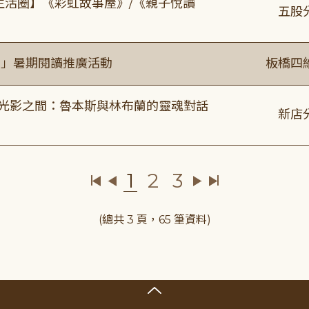
文生活圈】《彩虹故事屋》/《親子悅讀
五股
係」暑期閱讀推廣活動
板橋四
4:00 光影之間：魯本斯與林布蘭的靈魂對話
新店
1
2
3
(總共 3 頁，65 筆資料)