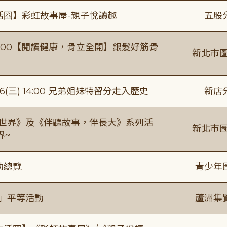
活圈】彩虹故事屋-親子悅讀趣
五股
0-16:00【閱讀健康，骨立全開】銀髮好筋骨
新北市圖
(三) 14:00 兄弟姐妹特留分走入歷史
新店
感世界》及《伴聽故事，伴長大》系列活
新北市圖
界~
動總覽
青少年
閱」平等活動
蘆洲集