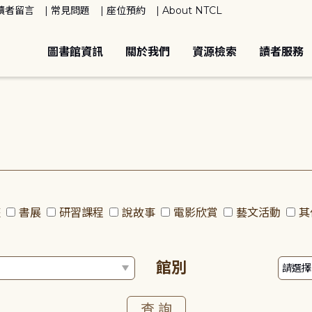
讀者留言
常見問題
座位預約
About NTCL
圖書館資訊
關於我們
資源檢索
讀者服務
座
書展
研習課程
說故事
電影欣賞
藝文活動
其
館別