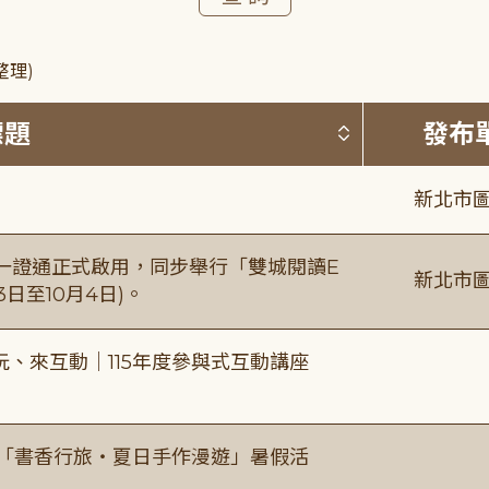
整理)
按標題排序 
標題
發布
新北市圖
日一證通正式啟用，同步舉行「雙城閱讀E
新北市圖
日至10月4日)。
、來互動｜115年度參與式互動講座
房「書香行旅・夏日手作漫遊」暑假活