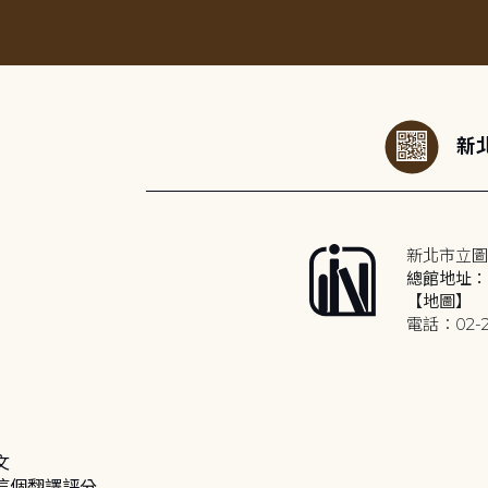
:::
新北
新北市立圖
總館地址：2
【地圖】
電話：02-2
文
這個翻譯評分