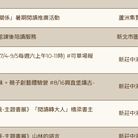
好關係」暑期閱讀推廣活動
蘆洲集
館課後陪讀服務
新北市圖
/4-9/5每週六上午10-11時) #可單場報
新莊中
 親子創藝體驗營 #8/16興直堡講古-
新莊中
書籤-主題書展》「閱讀轉大人」橋梁書主
新莊中
籤-主題書展》山林的語言
新莊中