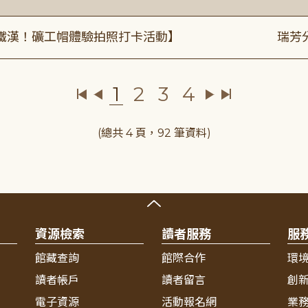
鐵漢！礦工帽體驗拍照打卡活動】
瑞芳
1
2
3
4
(總共 4 頁，92 筆資料)
資源檢索
讀者服務
服
館藏查詢
館際合作
環
讀者帳戶
讀者留言
創
電子資源
活動報名網
業