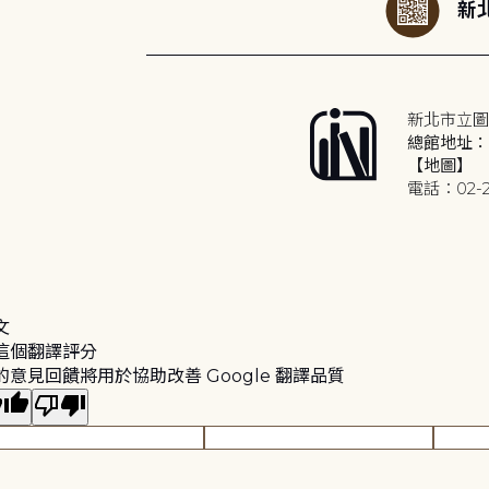
新北
新北市立圖
總館地址：2
【地圖】
電話：02-2
文
這個翻譯評分
的意見回饋將用於協助改善 Google 翻譯品質