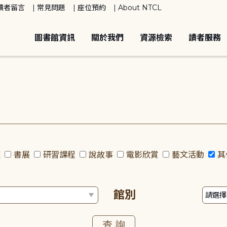
讀者留言
常見問題
座位預約
About NTCL
圖書館資訊
關於我們
資源檢索
讀者服務
座
書展
研習課程
說故事
電影欣賞
藝文活動
其
館別