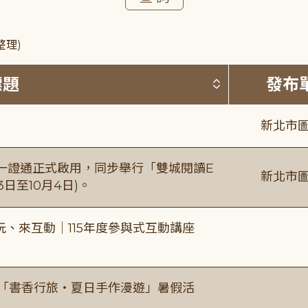
整理)
按標題排序 
標題
發布
新北市圖
日一證通正式啟用，同步舉行「雙城閱讀E
新北市圖
日至10月4日)。
、來互動｜115年度參與式互動講座
房「書香行旅・夏日手作漫遊」暑假活