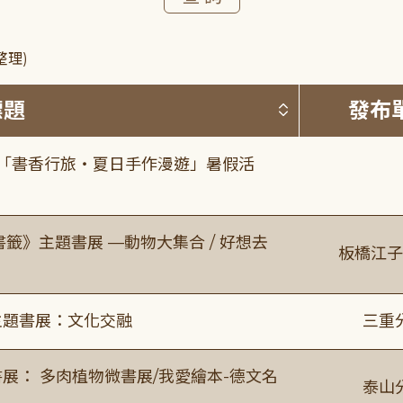
整理)
按標題排序 
標題
發布
房「書香行旅・夏日手作漫遊」暑假活
書籤》主題書展 —動物大集合 / 好想去
板橋江子
主題書展：文化交融
三重
展： 多肉植物微書展/我愛繪本-德文名
泰山