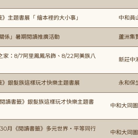
籤》主題書展「 繪本裡的大小事」
中和員
好關係」暑期閱讀推廣活動
蘆洲集
：8/7阿里鳳鳳吊飾、8/22阿美族八
新莊中
書籤》銀髮族這樣玩才快樂主題書展
永和保
月《閱讀書籤》銀髮族這樣玩才快樂主題書
中和大同圖
-9/30月《閱讀書籤》多元世界・平等同行
中和大同圖