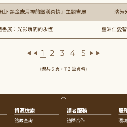
礦山~黑金歲月裡的鐵漢柔情」主題書展
瑞芳
主題書展：光影瞬間的永恆
蘆洲仁愛智
1
2
3
4
5
(總共 5 頁，112 筆資料)
資源檢索
讀者服務
服
館藏查詢
館際合作
環