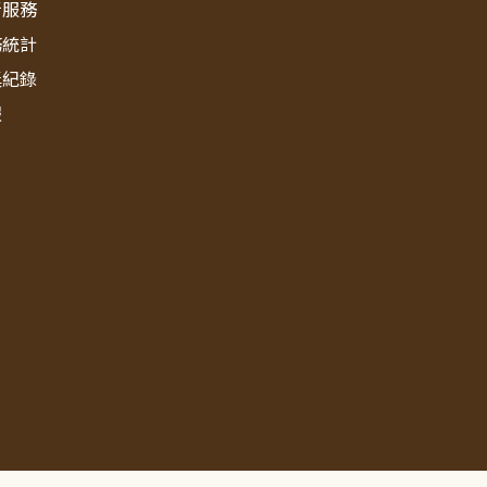
新服務
務統計
獎紀錄
報