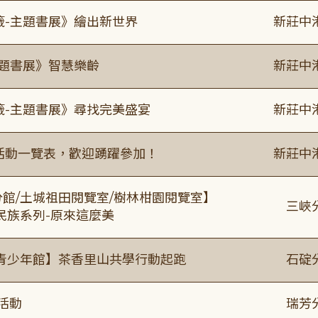
籤-主題書展》繪出新世界
新莊中
主題書展》智慧樂齡
新莊中
籤-主題書展》尋找完美盛宴
新莊中
廣活動一覽表，歡迎踴躍參加！
新莊中
分館/土城祖田閱覽室/樹林柑園閱覽室】
三峽
住民族系列-原來這麼美
青少年館】茶香里山共學行動起跑
石碇
活動
瑞芳