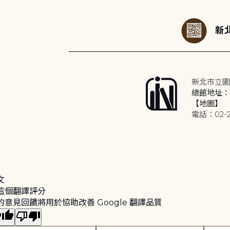
新北
新北市立圖
總館地址：2
【地圖】
電話：02-2
文
這個翻譯評分
的意見回饋將用於協助改善 Google 翻譯品質