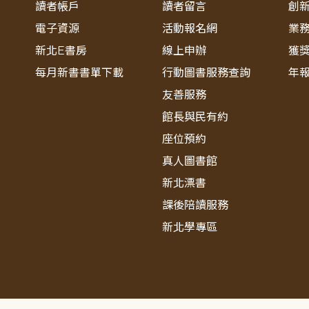
讀者帳戶
讀者留言
創
電子資源
活動報名網
業
新北E書房
線上申辦
獲
每月新書書單下載
行動圖書服務查詢
年
友善服務
館長與民有約
座位預約
真人圖書館
新北漂書
課後陪讀服務
新北學專區