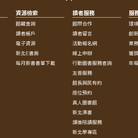
資源檢索
讀者服務
服
館藏查詢
館際合作
環
讀者帳戶
讀者留言
創
電子資源
活動報名網
業
新北E書房
線上申辦
獲
每月新書書單下載
行動圖書服務查詢
年
友善服務
館長與民有約
座位預約
真人圖書館
新北漂書
課後陪讀服務
新北學專區