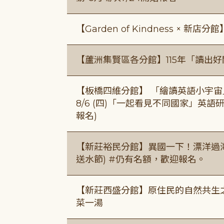
【Garden of Kindness × 新店分
【蘆洲集賢區各分館】115年「讀出
【板橋四維分館】 「繪讀英語小宇宙」兒
8/6 (四)「一起看見不同國家」英語研
報名)
【新莊裕民分館】異國一下！漂洋過海的
送水節) #仍有名額，歡迎報名。
【新莊西盛分館】原住民的自然共生之家
菜一湯