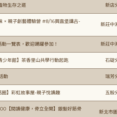
植物生存之道
新店
 親子創藝體驗營 #8/16興直堡講古-
新莊中
廣活動一覽表，歡迎踴躍參加！
新莊中
青少年館】茶香里山共學行動起跑
石碇
活動
瑞芳
活圈】彩虹故事屋-親子悅讀趣
五股
0-16:00【閱讀健康，骨立全開】銀髮好筋骨
新北市圖