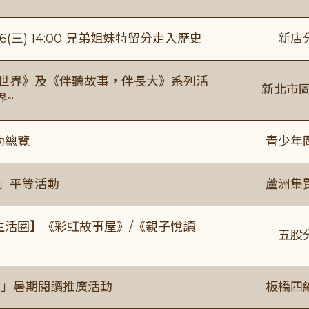
(三) 14:00 兄弟姐妹特留分走入歷史
新店
感世界》及《伴聽故事，伴長大》系列活
新北市圖
界~
動總覽
青少年
閱」平等活動
蘆洲集
文生活圈】《彩虹故事屋》/《親子悅讀
五股
係」暑期閱讀推廣活動
板橋四