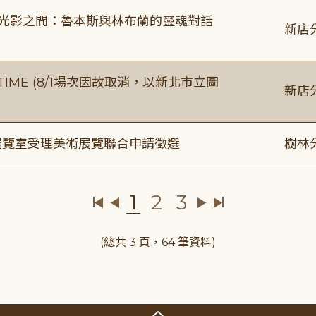
4:00 光影之間：魯本斯與林布蘭的靈魂對話
新店
IME (8/1場次因故取消，以新北市立圖
新店
/展覽室受理美術展覽聯合申請徵選
樹林
1
2
3
(總共 3 頁，64 筆資料)