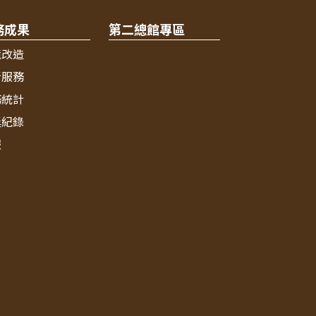
務成果
第二總館專區
境改造
新服務
務統計
獎紀錄
報