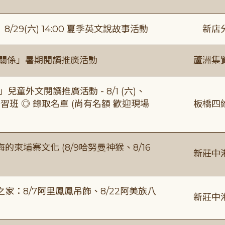
館】8/29(六) 14:00 夏季英文說故事活動
新店
好關係」暑期閱讀推廣活動
蘆洲集
童外文閱讀推廣活動 - 8/1 (六)、
習班 ◎ 錄取名單 (尚有名額 歡迎現場
板橋四
柬埔寨文化 (8/9哈努曼神猴、8/16
新莊中
：8/7阿里鳳鳳吊飾、8/22阿美族八
新莊中