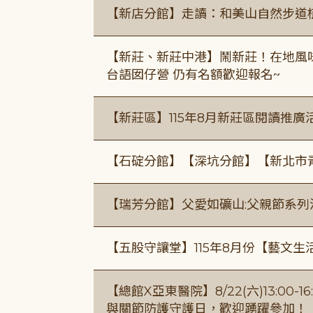
【新店分館】走讀：和美山自然步道
【新莊、新莊中港】鬧新莊！在地風味 ×
台語囡仔營 仍有名額歡迎報名~
【新莊區】115年8月新莊區閱讀推
【石碇分館】【深坑分館】【新北市
【瑞芳分館】父愛如礦山:父親節系列
【五股守讓堂】115年8月份【藝文生
【總館X亞東醫院】8/22(六)13:0
與關節防護守護日，歡迎踴躍參加！