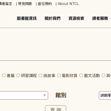
讀者留言
常見問題
座位預約
About NTCL
圖書館資訊
關於我們
資源檢索
讀者服務
座
書展
研習課程
說故事
電影欣賞
藝文活動
其
館別