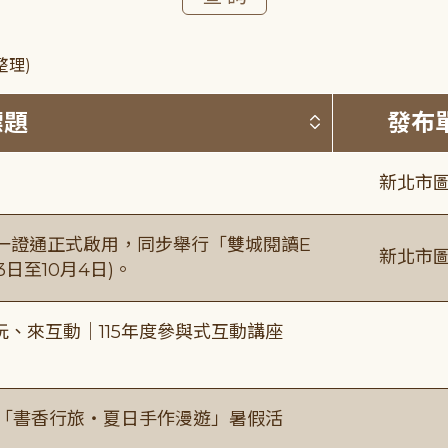
整理)
按標題排序 
標題
發布
新北市圖
日一證通正式啟用，同步舉行「雙城閱讀E
新北市圖
日至10月4日)。
、來互動｜115年度參與式互動講座
房「書香行旅・夏日手作漫遊」暑假活