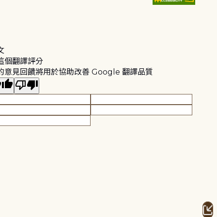
文
這個翻譯評分
的意見回饋將用於協助改善 Google 翻譯品質