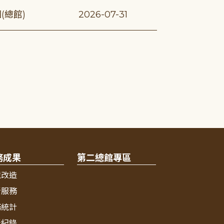
(總館)
2026-07-31
務成果
第二總館專區
境改造
新服務
務統計
獎紀錄