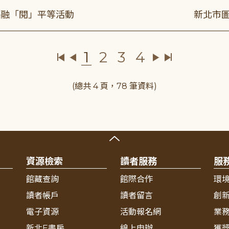
共融「閱」平等活動
新北市圖
1
2
3
4
(總共 4 頁，78 筆資料)
資源檢索
讀者服務
服
館藏查詢
館際合作
環
讀者帳戶
讀者留言
創
電子資源
活動報名網
業
新北E書房
線上申辦
獲