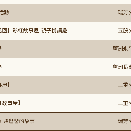
活動
瑞芳
活圈】彩虹故事屋-親子悅讀趣
五股
屋
蘆洲永
屋
蘆洲長
事屋】
三重
虹故事屋】
三重
: 聽爸爸的故事
瑞芳