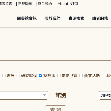
讀者留言
常見問題
座位預約
About NTCL
圖書館資訊
關於我們
資源檢索
讀者服務
座
書展
研習課程
說故事
電影欣賞
藝文活動
其
館別