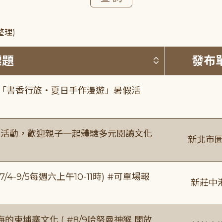
整理)
按標題排序 
標題
發布
房「書香行旅・夏日手作漫遊」暑假活
故事活動，歡迎親子一起體驗多元閱讀文化
新北市圖
/4-9/5每週六上午10-11時) #可單場報
新莊中
柬埔寨文化 ( #8/9哈努曼神猴 開放