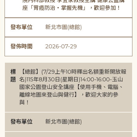
院內科部教授 李宜家教授主講 健康公益講
座「胃癌防治・掌握先機」，歡迎參加！
發布單位
新北市圖(總館)
發佈時間
2026-07-29
標
【總館】(7/29上午10時釋出名額重新開放報
題
名)115年8月30日(星期日)14:00-16:00-玉山
國家公園登山安全講座【使用手機、電腦、
離線地圖來登山與健行】，歡迎大家的參
與！
發布單位
新北市圖(總館)