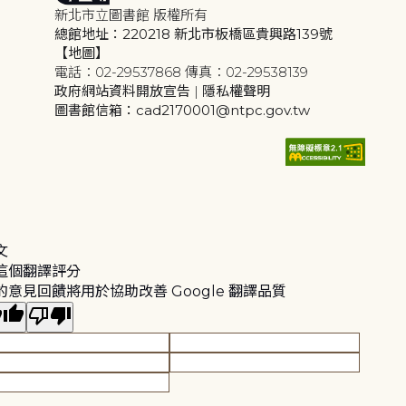
新北市立圖書館 版權所有
總館地址：220218 新北市板橋區貴興路139號
【地圖】
電話：02-29537868 傳真：02-29538139
政府網站資料開放宣告
|
隱私權聲明
圖書館信箱：cad2170001@ntpc.gov.tw
文
這個翻譯評分
的意見回饋將用於協助改善 Google 翻譯品質