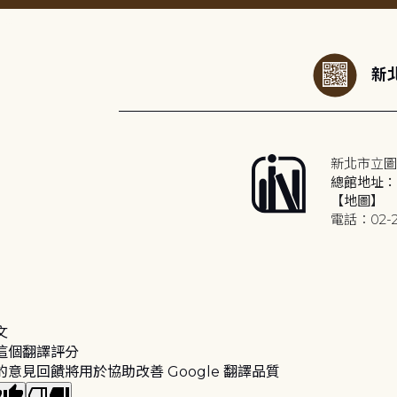
:::
新北
新北市立圖
總館地址：2
【地圖】
電話：02-2
文
這個翻譯評分
的意見回饋將用於協助改善 Google 翻譯品質