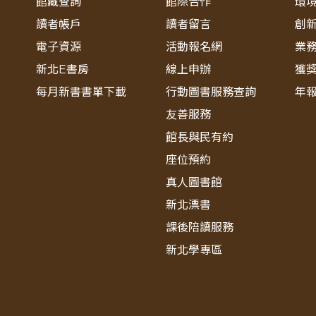
館藏查詢
館際合作
環
讀者帳戶
讀者留言
創
電子資源
活動報名網
業
新北E書房
線上申辦
獲
每月新書書單下載
行動圖書服務查詢
年
友善服務
館長與民有約
座位預約
真人圖書館
新北漂書
課後陪讀服務
新北學專區