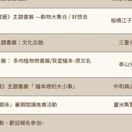
書籤》主題書展 —動物大集合 / 好想去
板橋江子
主題書展：文化交融
三重
展： 多肉植物微書展/我愛繪本-德文名
泰山
籤》主題書展「 繪本裡的大小事」
中和員
好關係」暑期閱讀推廣活動
蘆洲集
活動，歡迎報名參加~