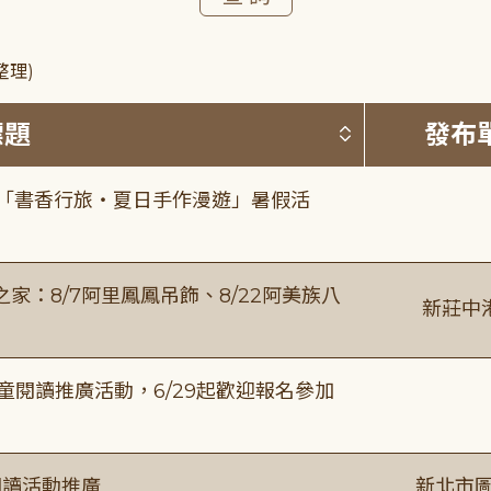
整理)
按標題排序 
標題
發布
房「書香行旅・夏日手作漫遊」暑假活
：8/7阿里鳳鳳吊飾、8/22阿美族八
新莊中
童閱讀推廣活動，6/29起歡迎報名參加
閱讀活動推廣
新北市圖