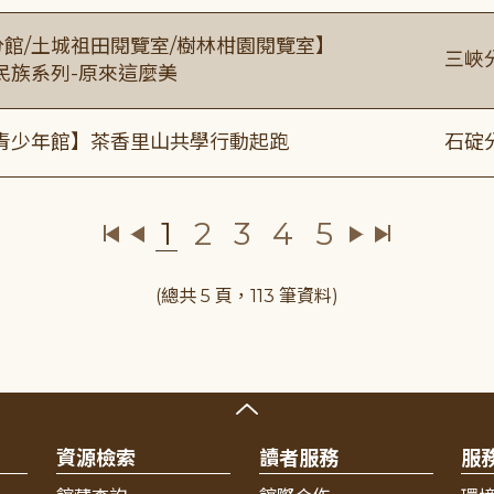
分館/土城祖田閱覽室/樹林柑園閱覽室】
三峽
住民族系列-原來這麼美
青少年館】茶香里山共學行動起跑
石碇
1
2
3
4
5
(總共 5 頁，113 筆資料)
資源檢索
讀者服務
服