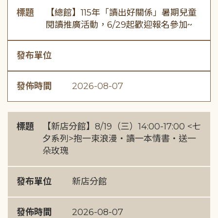
標題
【總館】115年「讀出好關係」暑期兒童
閱讀推廣活動，6/29起歡迎報名參加~
發布單位
發佈時間
2026-08-07
標題
【新店分館】8/19（三）14:00-17:00 <七
夕系列>抱一束浪漫・讀一本情書・送一
朵玫瑰
發布單位
新店分館
發佈時間
2026-08-07