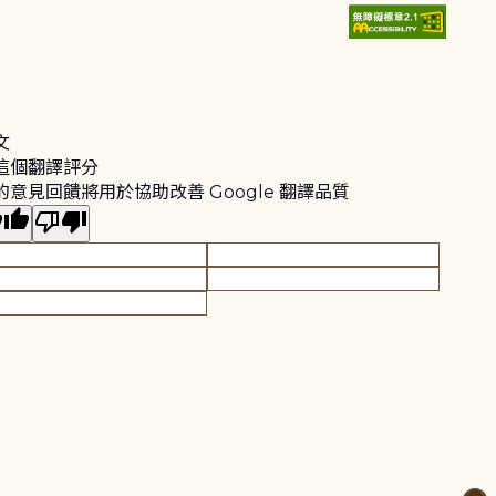
文
這個翻譯評分
的意見回饋將用於協助改善 Google 翻譯品質