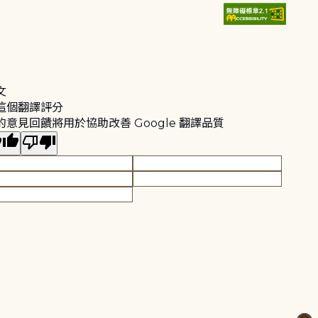
文
這個翻譯評分
的意見回饋將用於協助改善 Google 翻譯品質