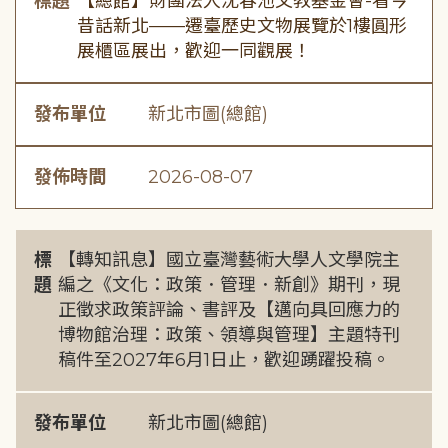
標題
【總館】財團法人沈春池文教基金會-看今
昔話新北——遷臺歷史文物展覽於1樓圓形
展櫃區展出，歡迎一同觀展！
發布單位
新北市圖(總館)
發佈時間
2026-08-07
標
【轉知訊息】國立臺灣藝術大學人文學院主
題
編之《文化：政策．管理．新創》期刊，現
正徵求政策評論、書評及【邁向具回應力的
博物館治理：政策、領導與管理】主題特刊
稿件至2027年6月1日止，歡迎踴躍投稿。
發布單位
新北市圖(總館)