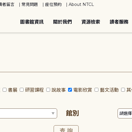
讀者留言
常見問題
座位預約
About NTCL
圖書館資訊
關於我們
資源檢索
讀者服務
座
書展
研習課程
說故事
電影欣賞
藝文活動
其
館別