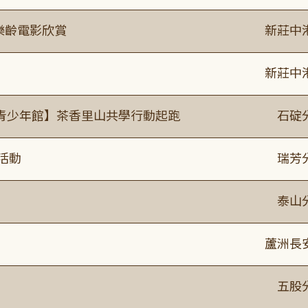
樂齡電影欣賞
新莊中
新莊中
青少年館】茶香里山共學行動起跑
石碇
活動
瑞芳
泰山
蘆洲長
】
五股