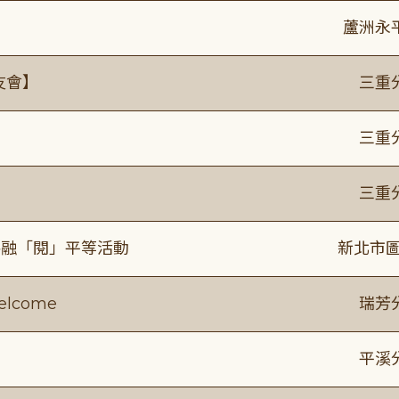
蘆洲永
友會】
三重
】
三重
】
三重
共融「閱」平等活動
新北市圖
lcome
瑞芳
平溪