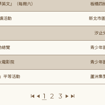
通學英文』（每周六）
板橋四
閱讀活動
新北市圖
》
汐止
動總覽
青少年
六電影院
青少年
閱」平等活動
蘆洲集
1
2
3