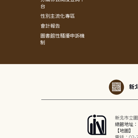
台
性別主流化專區
會計報告
圖書館性騷擾申訴機
制
:::
新北
新北市立圖
總館地址：2
【地圖】
電話：02-2