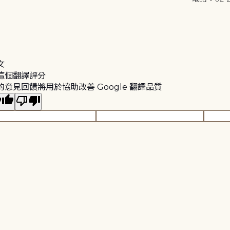
文
這個翻譯評分
的意見回饋將用於協助改善 Google 翻譯品質