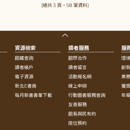
(總共 3 頁，58 筆資料)
資源檢索
讀者服務
服
館藏查詢
館際合作
環
讀者帳戶
讀者留言
創
電子資源
活動報名網
業
新北E書房
線上申辦
獲
每月新書書單下載
行動圖書服務查詢
年
友善服務
館長與民有約
座位預約