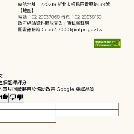
總館地址：220218 新北市板橋區貴興路139號
【地圖】
電話：02-29537868 傳真：02-29538139
政府網站資料開放宣告
|
隱私權聲明
圖書館信箱：cad2170001@ntpc.gov.tw
文
這個翻譯評分
的意見回饋將用於協助改善 Google 翻譯品質