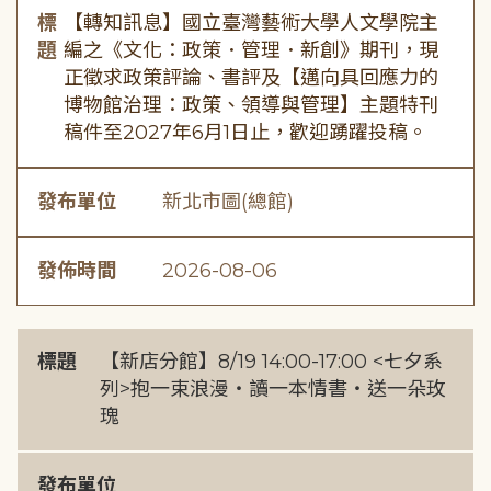
標
【轉知訊息】國立臺灣藝術大學人文學院主
題
編之《文化：政策．管理．新創》期刊，現
正徵求政策評論、書評及【邁向具回應力的
博物館治理：政策、領導與管理】主題特刊
稿件至2027年6月1日止，歡迎踴躍投稿。
發布單位
新北市圖(總館)
發佈時間
2026-08-06
標題
【新店分館】8/19 14:00-17:00 <七夕系
列>抱一束浪漫・讀一本情書・送一朵玫
瑰
發布單位