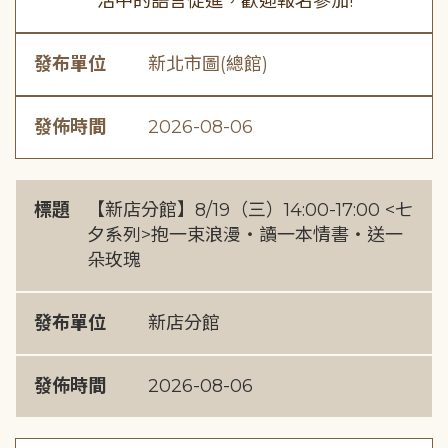
活中的語言促進，歡迎報名參加!
發布單位
新北市圖(總館)
發佈時間
2026-08-06
標題
【新店分館】8/19（三）14:00-17:00 <七
夕系列>抱一束浪漫・讀一本情書・送一
朵玫瑰
發布單位
新店分館
發佈時間
2026-08-06