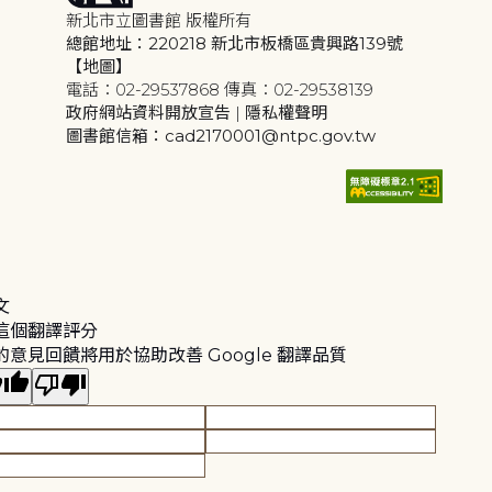
新北市立圖書館 版權所有
總館地址：220218 新北市板橋區貴興路139號
【地圖】
電話：02-29537868 傳真：02-29538139
政府網站資料開放宣告
|
隱私權聲明
圖書館信箱：cad2170001@ntpc.gov.tw
文
這個翻譯評分
的意見回饋將用於協助改善 Google 翻譯品質