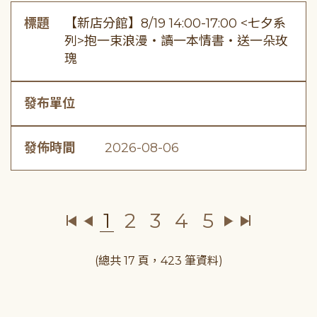
標題
【新店分館】8/19 14:00-17:00 <七夕系
列>抱一束浪漫・讀一本情書・送一朵玫
瑰
發布單位
發佈時間
2026-08-06
1
2
3
4
5
(總共 17 頁，423 筆資料)