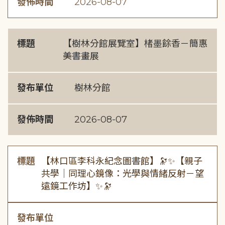
發佈時間
2026-08-07
標題
【樹林分館展覽室】楮墨餘香－簡惠
美書畫展
發布單位
樹林分館
發佈時間
2026-08-07
標題
【林口區李科永紀念圖書館】🔭✨【親子
共學｜同理心鏡像：光學與情緒反射－望
遠鏡工作坊】✨🔭
發布單位