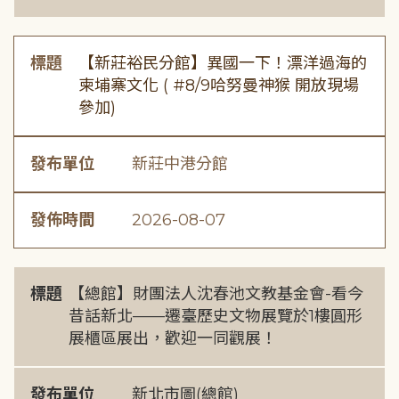
標題
【新莊裕民分館】異國一下！漂洋過海的
柬埔寨文化 ( #8/9哈努曼神猴 開放現場
參加)
發布單位
新莊中港分館
發佈時間
2026-08-07
標題
【總館】財團法人沈春池文教基金會-看今
昔話新北——遷臺歷史文物展覽於1樓圓形
展櫃區展出，歡迎一同觀展！
發布單位
新北市圖(總館)