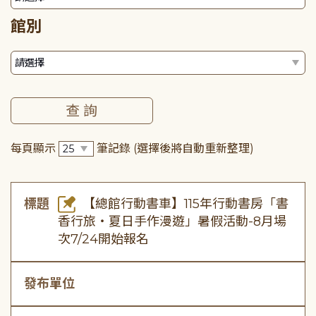
館別
每頁顯示
筆記錄
(選擇後將自動重新整理)
標題
【總館行動書車】115年行動書房「書
香行旅・夏日手作漫遊」暑假活動-8月場
次7/24開始報名
發布單位