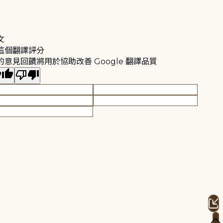
文
這個翻譯評分
的意見回饋將用於協助改善 Google 翻譯品質