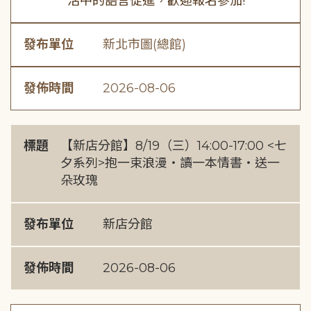
活中的語言促進，歡迎報名參加!
發布單位
新北市圖(總館)
發佈時間
2026-08-06
標題
【新店分館】8/19（三）14:00-17:00 <七
夕系列>抱一束浪漫・讀一本情書・送一
朵玫瑰
發布單位
新店分館
發佈時間
2026-08-06