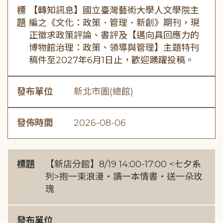
標
【轉知訊息】國立臺灣藝術大學人文學院主
題
編之《文化：政策．管理．新創》期刊，現
正徵求政策評論、書評及【邁向具回應力的
博物館治理：政策、領導與管理】主題特刊
稿件至2027年6月1日止，歡迎踴躍投稿。
發布單位
新北市圖(總館)
發佈時間
2026-08-06
標題
【新店分館】8/19 14:00-17:00 <七夕系
列>抱一束浪漫・讀一本情書・送一朵玫
瑰
發布單位