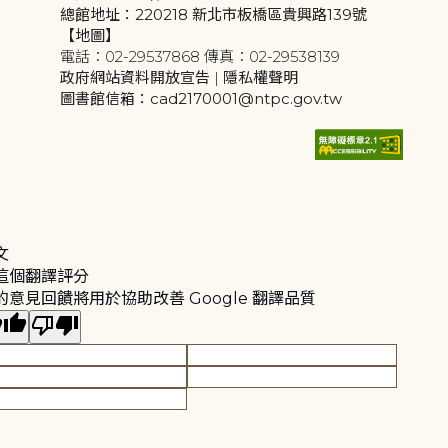
總館地址：220218 新北市板橋區貴興路139號
【地圖】
電話：02-29537868 傳真：02-29538139
政府網站資料開放宣告
|
隱私權聲明
圖書館信箱：cad2170001@ntpc.gov.tw
文
這個翻譯評分
的意見回饋將用於協助改善 Google 翻譯品質