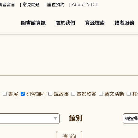
讀者留言
常見問題
座位預約
About NTCL
圖書館資訊
關於我們
資源檢索
讀者服務
座
書展
研習課程
說故事
電影欣賞
藝文活動
其
館別