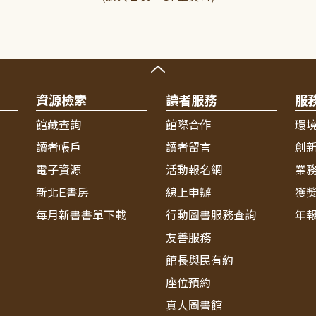
資源檢索
讀者服務
服
館藏查詢
館際合作
環
讀者帳戶
讀者留言
創
電子資源
活動報名網
業
新北E書房
線上申辦
獲
每月新書書單下載
行動圖書服務查詢
年
友善服務
館長與民有約
座位預約
真人圖書館