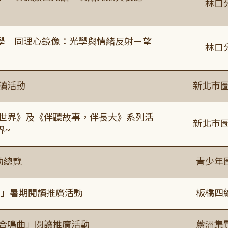
林口
學｜同理心鏡像：光學與情緒反射－望
林口
閱讀活動
新北市圖
感世界》及《伴聽故事，伴長大》系列活
新北市圖
界~
動總覽
青少年
係」暑期閱讀推廣活動
板橋四
的合鳴曲」閱讀推廣活動
蘆洲集