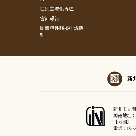
性別主流化專區
會計報告
圖書館性騷擾申訴機
制
:::
新北
新北市立圖
總館地址：2
【地圖】
電話：02-2