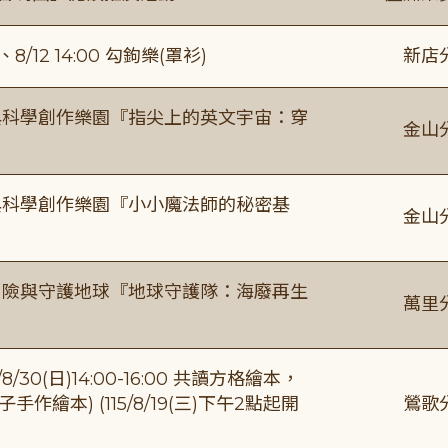
/12 14:00 勾鉤樂(罩衫)
新店
與科學創作樂園『指尖上的英文宇宙：穿
金山
與科學創作樂園『小小魔法師的秘密基
金山
冒險與守護地球『地球守護隊：海廢再生
萬里
0(日)14:00-16:00 共讀方格繪本，
繪本) (115/8/19(三)下午2點起開
鶯歌