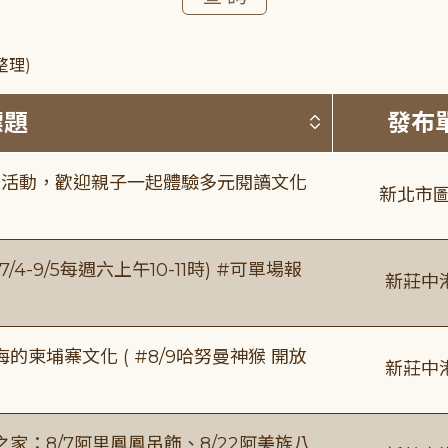
整理)
按標題排序 
標題
發布
故事活動，歡迎親子一起體驗多元閱讀文化
新北市圖
/4-9/5每週六上午10-11時) #可單場報
新莊中
柬埔寨文化 ( #8/9哈努曼神猴 開放
新莊中
：8/7阿里鳳鳳吊飾、8/22阿美族八