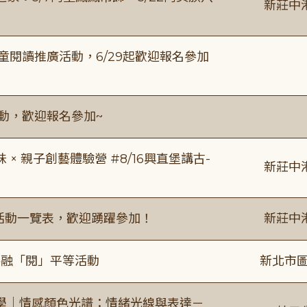
新莊中
童閱讀推廣活動，6/29起歡迎報名參加
活動，歡迎報名參加~
 親子創藝體驗營 #8/16興直堡講古-
新莊中
廣活動一覽表，歡迎踴躍參加！
新莊中
共融「閱」平等活動
新北市圖
學｜情感顏色光譜：情緒光線與表達－