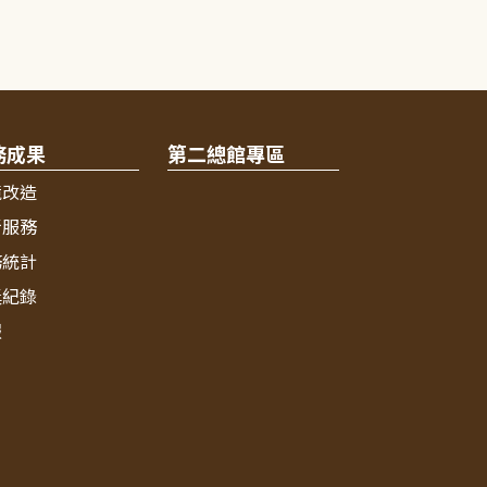
務成果
第二總館專區
境改造
新服務
務統計
獎紀錄
報