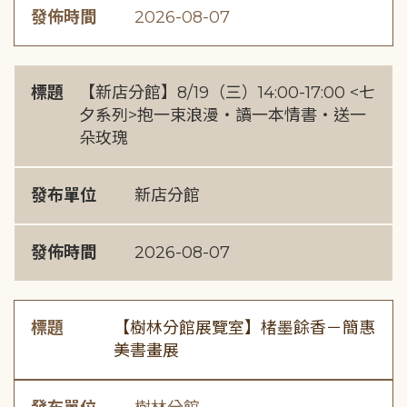
發佈時間
2026-08-07
標題
【新店分館】8/19（三）14:00-17:00 <七
夕系列>抱一束浪漫・讀一本情書・送一
朵玫瑰
發布單位
新店分館
發佈時間
2026-08-07
標題
【樹林分館展覽室】楮墨餘香－簡惠
美書畫展