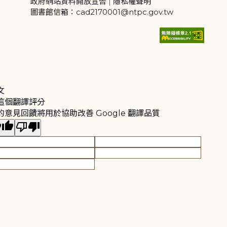
政府網站資料開放宣告
|
隱私權聲明
圖書館信箱：cad2170001@ntpc.gov.tw
文
這個翻譯評分
的意見回饋將用於協助改善 Google 翻譯品質