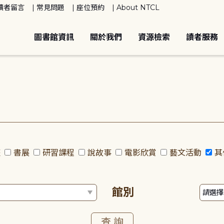
讀者留言
常見問題
座位預約
About NTCL
圖書館資訊
關於我們
資源檢索
讀者服務
座
書展
研習課程
說故事
電影欣賞
藝文活動
其
館別