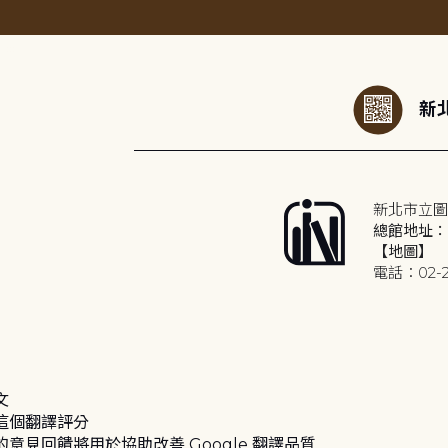
:::
新北
新北市立圖
總館地址：2
【地圖】
電話：02-2
文
這個翻譯評分
的意見回饋將用於協助改善 Google 翻譯品質