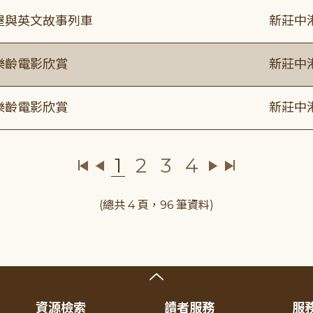
事屋與英文故事列車
新莊中
樂齡電影欣賞
新莊中
樂齡電影欣賞
新莊中
1
2
3
4
(總共 4 頁，96 筆資料)
資源檢索
讀者服務
服