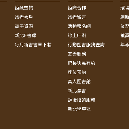
館藏查詢
館際合作
環
讀者帳戶
讀者留言
創
電子資源
活動報名網
業
新北E書房
線上申辦
獲
每月新書書單下載
行動圖書服務查詢
年
友善服務
館長與民有約
座位預約
真人圖書館
新北漂書
課後陪讀服務
新北學專區