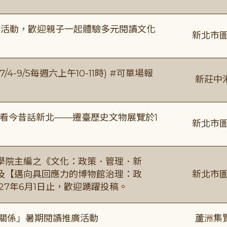
故事活動，歡迎親子一起體驗多元閱讀文化
新北市圖
/4-9/5每週六上午10-11時) #可單場報
新莊中
看今昔話新北——遷臺歷史文物展覽於1
新北市圖
學院主編之《文化：政策．管理．新
及【邁向具回應力的博物館治理：政
新北市圖
27年6月1日止，歡迎踴躍投稿。
好關係」暑期閱讀推廣活動
蘆洲集