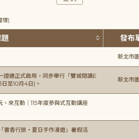
整理)
按標題排序 
標題
發布
新北市圖
日一證通正式啟用，同步舉行「雙城閱讀E
新北市圖
日至10月4日)。
、來互動｜115年度參與式互動講座
房「書香行旅・夏日手作漫遊」暑假活