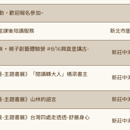
活動，歡迎報名參加~
館課後陪讀服務
新北市圖
 親子創藝體驗營 #8/16興直堡講古-
新莊中
書籤-主題書展》「閱讀轉大人」橋梁書主
新莊中
籤-主題書展》山林的語言
新莊中
籤-主題書展》台灣四處走透透-舒展身心
新莊中