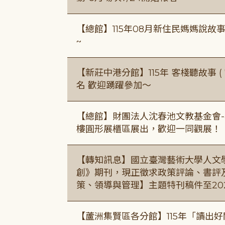
【總館】115年08月新住民媽媽說
~
【新莊中港分館】115年 客棧聽故事 ( 7
名 歡迎踴躍參加～
【總館】財團法人沈春池文教基金會-
樓圓形展櫃區展出，歡迎一同觀展！
【轉知訊息】國立臺灣藝術大學人文
創》期刊，現正徵求政策評論、書評
策、領導與管理】主題特刊稿件至20
【蘆洲集賢區各分館】115年「讀出