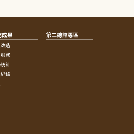
務成果
第二總館專區
境改造
新服務
務統計
獎紀錄
報