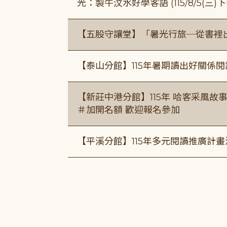
光：製牛汶水好學客語 (115/8/5(三
【五股守讓堂】「暑光行旅─從書裡
【泰山分館】115年暑期讀出好關係
【新莊中港分館】115年 哈客采風故事課 ( 7
＃加開名額 歡迎報名參加
【平溪分館】115年多元閱讀推廣計畫