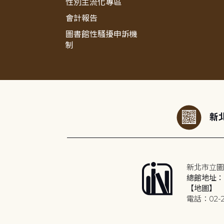
性別主流化專區
會計報告
圖書館性騷擾申訴機
制
:::
新北
新北市立圖
總館地址：2
【地圖】
電話：02-2