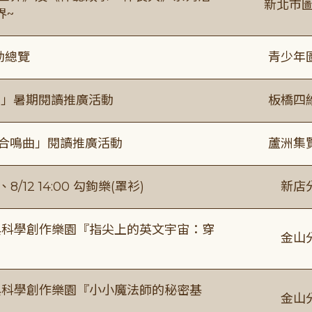
新北市圖
界~
動總覽
青少年
係」暑期閱讀推廣活動
板橋四
的合鳴曲」閱讀推廣活動
蘆洲集
/12 14:00 勾鉤樂(罩衫)
新店
與科學創作樂園『指尖上的英文宇宙：穿
金山
與科學創作樂園『小小魔法師的秘密基
金山