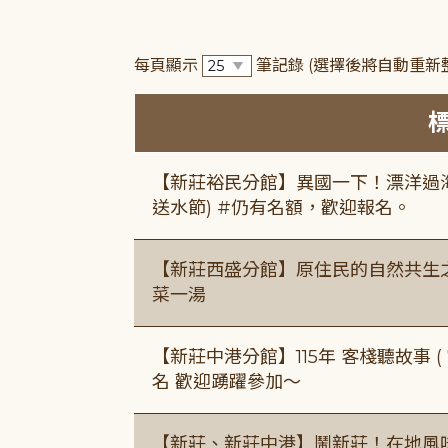
每頁顯示
筆記錄
(選擇後將自動重新
【新莊裕民分館】異國一下！漂洋過海的
送水節) #仍有名額，歡迎報名。
【新莊西盛分館】原住民的自然共生之家
菜一湯
【新莊中港分館】115年 客棧聽故事 ( 7
名 歡迎踴躍參加～
【新莊、新莊中港】鬧新莊！在地風味 ×