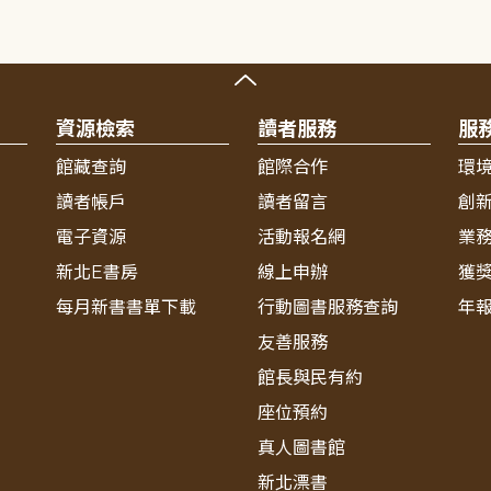
資源檢索
讀者服務
服
館藏查詢
館際合作
環
讀者帳戶
讀者留言
創
電子資源
活動報名網
業
新北E書房
線上申辦
獲
每月新書書單下載
行動圖書服務查詢
年
友善服務
館長與民有約
座位預約
真人圖書館
新北漂書