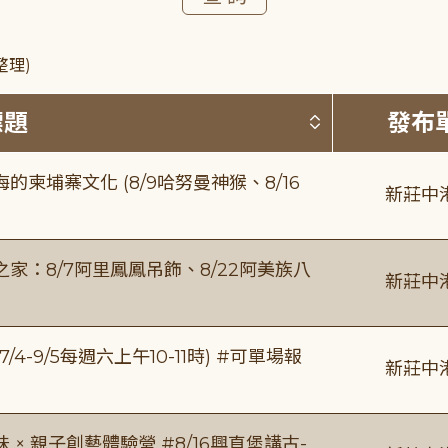
整理)
按標題排序 
標題
發布
柬埔寨文化 (8/9哈努曼神猴、8/16
新莊中
：8/7阿里鳳鳳吊飾、8/22阿美族八
新莊中
/4-9/5每週六上午10-11時) #可單場報
新莊中
 親子創藝體驗營 #8/16興直堡講古-