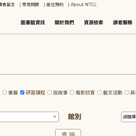
讀者留言
常見問題
座位預約
About NTCL
圖書館資訊
關於我們
資源檢索
讀者服務
座
書展
研習課程
說故事
電影欣賞
藝文活動
其
館別