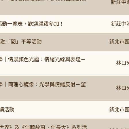
新莊中
廣活動一覽表，歡迎踴躍參加！
新莊中
共融「閱」平等活動
新北市圖
學｜情感顏色光譜：情緒光線與表達－
林口
學｜同理心鏡像：光學與情緒反射－望
林口
閱讀活動
新北市圖
感世界》及《伴聽故事，伴長大》系列活