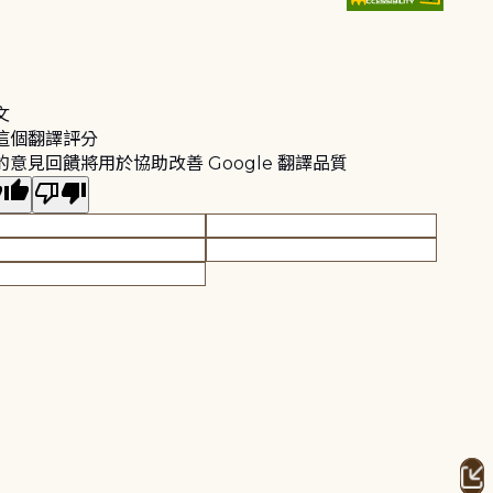
文
這個翻譯評分
的意見回饋將用於協助改善 Google 翻譯品質