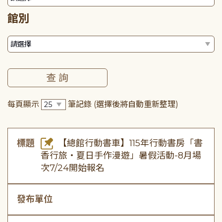
館別
每頁顯示
筆記錄
(選擇後將自動重新整理)
標題
【總館行動書車】115年行動書房「書
香行旅・夏日手作漫遊」暑假活動-8月場
次7/24開始報名
發布單位