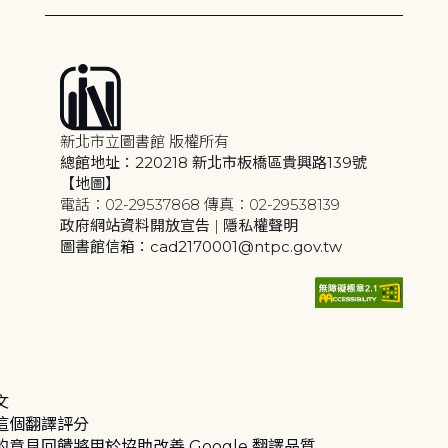
新北市立圖書館 版權所有
總館地址：220218 新北市板橋區貴興路139號
【地圖】
電話：02-29537868 傳真：02-29538139
政府網站資料開放宣告
|
隱私權聲明
圖書館信箱：cad2170001@ntpc.gov.tw
文
這個翻譯評分
的意見回饋將用於協助改善 Google 翻譯品質