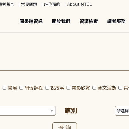
讀者留言
常見問題
座位預約
About NTCL
圖書館資訊
關於我們
資源檢索
讀者服務
座
書展
研習課程
說故事
電影欣賞
藝文活動
其
館別