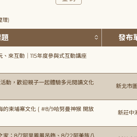
整理)
按標題排序 
標題
發布
、來互動｜115年度參與式互動講座
故事活動，歡迎親子一起體驗多元閱讀文化
新北市圖
柬埔寨文化 ( #8/9哈努曼神猴 開放
新莊中
：8/7阿里鳳鳳吊飾、8/22阿美族八