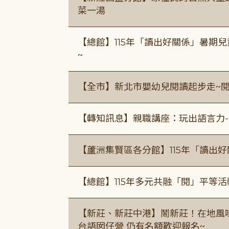
菜一湯
【總館】115年「讀出好關係」暑期兒
~
【全市】新北市嬰幼兒閱讀起步走~
【轉知訊息】親職講座：玩出語言力-
【蘆洲集賢區各分館】115年「讀出
【總館】115年多元共融「閱」平等
【新莊、新莊中港】鬧新莊！在地風味 ×
台語囡仔營 仍有名額歡迎報名~