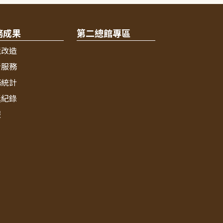
務成果
第二總館專區
境改造
新服務
務統計
獎紀錄
報