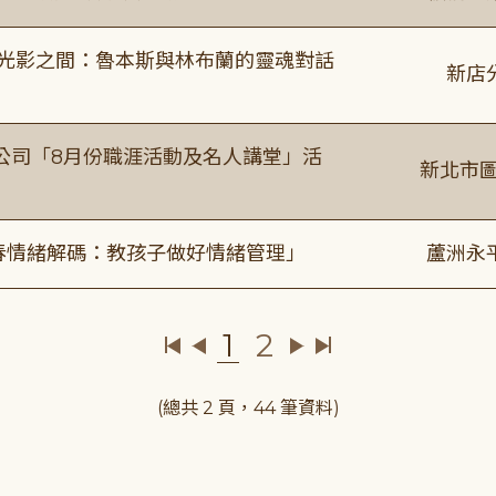
4:00 光影之間：魯本斯與林布蘭的靈魂對話
新店
公司「8月份職涯活動及名人講堂」活
新北市圖
青春情緒解碼：教孩子做好情緒管理」
蘆洲永
1
2
(總共 2 頁，44 筆資料)