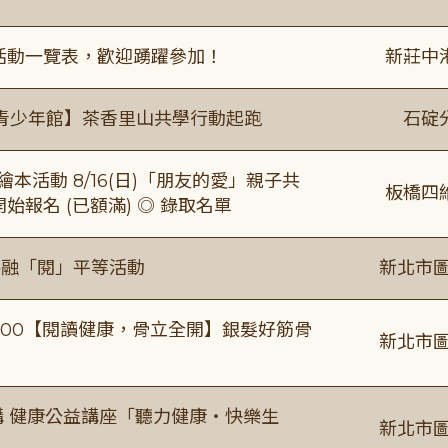
廣活動一覽表，歡迎踴躍參加！
新莊中
青少年館】茶香里山共學行動起跑
石碇
本活動 8/16(日)「朋友的愛」親子共
板橋四
 開始報名 (已額滿) ◎ 錄取名單
共融「閱」平等活動
新北市圖
0-16:00【閱讀健康，骨立全開】銀髮好筋骨
新北市圖
場主講 健康公益講座「聽力健康・快樂生
新北市圖