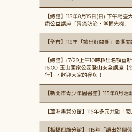
【總館】115年8月15日(日) 下午
康公益講座「胃癌防治・掌握先機」
【全市】115年「讀出好關係」暑期
【總館】(7/29上午10時釋出名額重新開放
16:00-玉山國家公園登山安全講座
行】，歡迎大家的參與！
【新北市青少年圖書館】115年8月活
【蘆洲集賢分館】115年多元共融「
【板橋四維分館】 115年「讀出好關