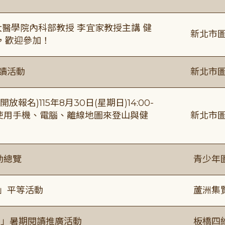
場臺大醫學院內科部教授 李宜家教授主講 健
新北市圖
，歡迎參加！
閱讀活動
新北市圖
報名)115年8月30日(星期日)14:00-
【使用手機、電腦、離線地圖來登山與健
新北市圖
動總覽
青少年
閱」平等活動
蘆洲集
係」暑期閱讀推廣活動
板橋四