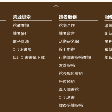
資源檢索
讀者服務
服
館藏查詢
館際合作
環
讀者帳戶
讀者留言
創
電子資源
活動報名網
業
新北E書房
線上申辦
獲
每月新書書單下載
行動圖書服務查詢
年
友善服務
館長與民有約
座位預約
真人圖書館
新北漂書
課後陪讀服務