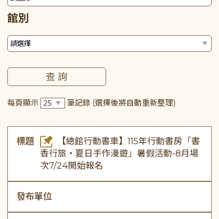
館別
每頁顯示
筆記錄
(選擇後將自動重新整理)
標題
【總館行動書車】115年行動書房「書
香行旅・夏日手作漫遊」暑假活動-8月場
次7/24開始報名
發布單位