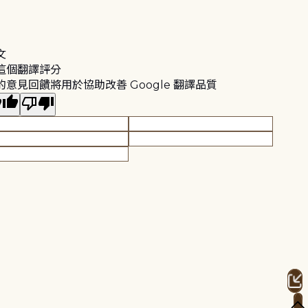
文
這個翻譯評分
的意見回饋將用於協助改善 Google 翻譯品質