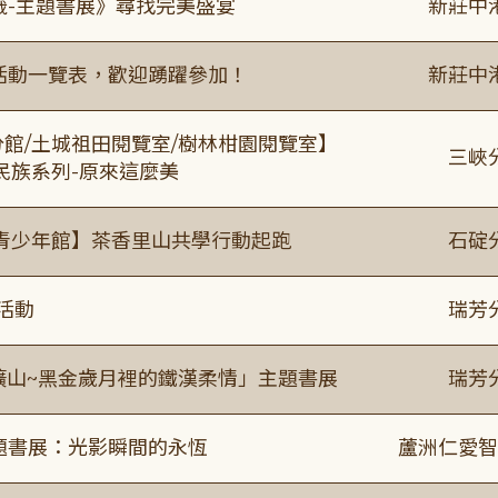
籤-主題書展》尋找完美盛宴
新莊中
廣活動一覽表，歡迎踴躍參加！
新莊中
分館/土城祖田閱覽室/樹林柑園閱覽室】
三峽
住民族系列-原來這麼美
青少年館】茶香里山共學行動起跑
石碇
活動
瑞芳
礦山~黑金歲月裡的鐵漢柔情」主題書展
瑞芳
主題書展：光影瞬間的永恆
蘆洲仁愛智