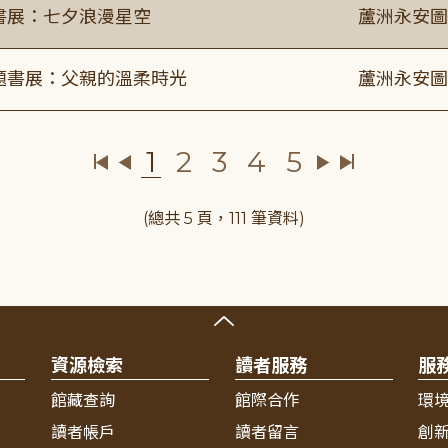
題書展：七夕浪漫星空
蘆洲永安圖
主題書展：父親的溫柔時光
蘆洲永安圖
1
2
3
4
5
(總共 5 頁，111 筆資料)
資源檢索
讀者服務
服
館藏查詢
館際合作
環
讀者帳戶
讀者留言
創