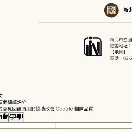
新北
新北市立圖
總館地址：2
【地圖】
電話：02-2
文
這個翻譯評分
的意見回饋將用於協助改善 Google 翻譯品質