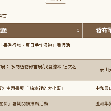
整理)
按標題排序 
標題
發布
房「書香行旅・夏日手作漫遊」暑假活
展： 多肉植物微書展/我愛繪本-德文名
泰山
籤》主題書展「 繪本裡的大小事」
中和員
好關係」暑期閱讀推廣活動
蘆洲集