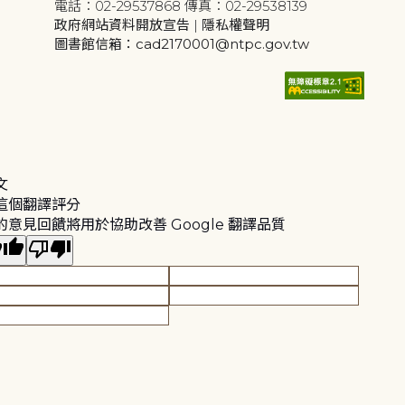
電話：02-29537868 傳真：02-29538139
政府網站資料開放宣告
|
隱私權聲明
圖書館信箱：cad2170001@ntpc.gov.tw
文
這個翻譯評分
的意見回饋將用於協助改善 Google 翻譯品質