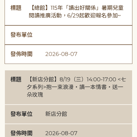
標題
【總館】115年「讀出好關係」暑期兒童
閱讀推廣活動，6/29起歡迎報名參加~
發布單位
發佈時間
2026-08-07
標題
【新店分館】8/19（三）14:00-17:00 <七
夕系列>抱一束浪漫・讀一本情書・送一
朵玫瑰
發布單位
新店分館
發佈時間
2026-08-07