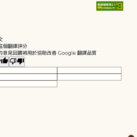
文
這個翻譯評分
的意見回饋將用於協助改善 Google 翻譯品質