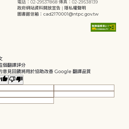
電話：02-29537868 傳真：02-29538139
政府網站資料開放宣告
|
隱私權聲明
圖書館信箱：cad2170001@ntpc.gov.tw
文
這個翻譯評分
的意見回饋將用於協助改善 Google 翻譯品質