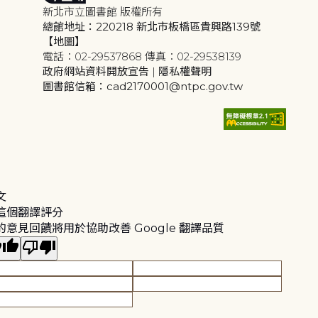
新北市立圖書館 版權所有
總館地址：220218 新北市板橋區貴興路139號
【地圖】
電話：02-29537868 傳真：02-29538139
政府網站資料開放宣告
|
隱私權聲明
圖書館信箱：cad2170001@ntpc.gov.tw
文
這個翻譯評分
的意見回饋將用於協助改善 Google 翻譯品質