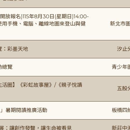
報名)115年8月30日(星期日)14:00-
【使用手機、電腦、離線地圖來登山與健
新北市圖
覽：彩墨天地
汐止
動總覽
青少年
文生活圈】《彩虹故事屋》/《親子悅讀
五股
係」暑期閱讀推廣活動
板橋四
合展：讓創作發聲，讓生命被看見
新莊中