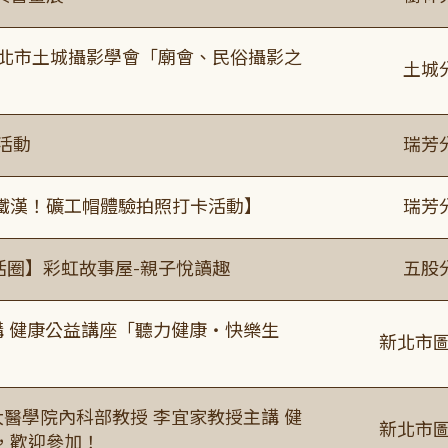
新北市土城攝影學會「廟會、民俗攝影之
土城
活動
瑞芳
鐵漢！礦工帽體驗拍照打卡活動】
瑞芳
活圈】彩虹故事屋-親子悅讀趣
五股
場主講 健康公益講座「聽力健康・快樂生
新北市圖
場臺大醫學院內科部教授 李宜家教授主講 健
新北市圖
，歡迎參加！