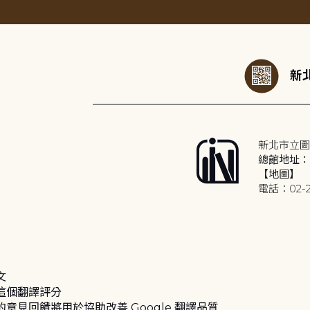
:::
新北
新北市立圖
總館地址：2
【地圖】
電話：02-2
文
這個翻譯評分
的意見回饋將用於協助改善 Google 翻譯品質