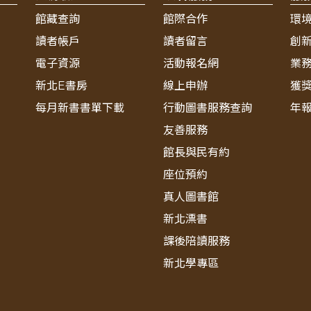
館藏查詢
館際合作
環
讀者帳戶
讀者留言
創
電子資源
活動報名網
業
新北E書房
線上申辦
獲
每月新書書單下載
行動圖書服務查詢
年
友善服務
館長與民有約
座位預約
真人圖書館
新北漂書
課後陪讀服務
新北學專區