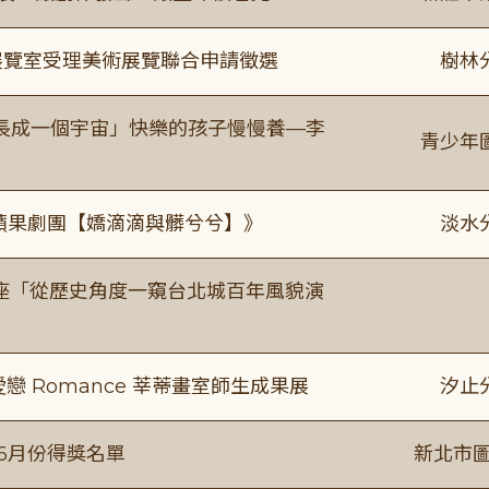
/展覽室受理美術展覽聯合申請徵選
樹林
長成一個宇宙」快樂的孩子慢慢養—李
青少年
《 蘋果劇團【嬌滴滴與髒兮兮】》
淡水
築美學講座「從歷史角度一窺台北城百年風貌演
愛戀 Romance 莘蒂畫室師生成果展
汐止
-6月份得獎名單
新北市圖