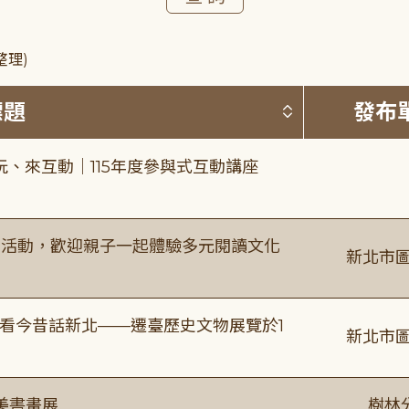
整理)
按標題排序 
標題
發布
、來互動｜115年度參與式互動講座
故事活動，歡迎親子一起體驗多元閱讀文化
新北市圖
看今昔話新北——遷臺歷史文物展覽於1
新北市圖
美書畫展
樹林