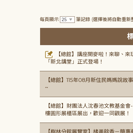
每頁顯示
筆記錄
(選擇後將自動重新
【總館】講座開麥啦！來聊、來玩
「新北講堂」正式登場！
【總館】115年08月新住民媽媽說
~
【總館】財團法人沈春池文教基金會-
樓圓形展櫃區展出，歡迎一同觀展！
【樹林分館展覽室】楮墨餘香－簡惠