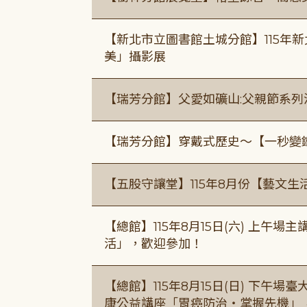
【新北市立圖書館土城分館】115年
美」攝影展
【瑞芳分館】父愛如礦山:父親節系列
【瑞芳分館】穿戴式歷史〜【一秒變
【五股守讓堂】115年8月份【藝文生
【總館】115年8月15日(六) 上午
活」，歡迎參加！
【總館】115年8月15日(日) 下午
康公益講座「胃癌防治・掌握先機」