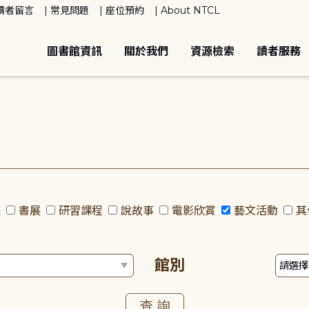
讀者留言
常見問題
座位預約
About NTCL
圖書館資訊
關於我們
資源檢索
讀者服務
座
書展
研習課程
說故事
電影欣賞
藝文活動
其
館別