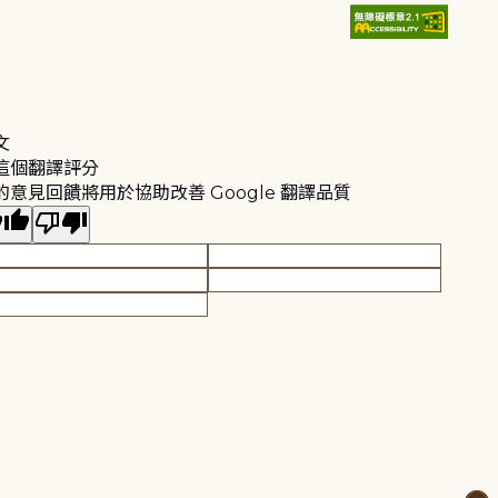
文
這個翻譯評分
的意見回饋將用於協助改善 Google 翻譯品質