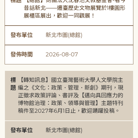
標題
【總館】財團法人沈春池文教基金會-看今
昔話新北——遷臺歷史文物展覽於1樓圓形
展櫃區展出，歡迎一同觀展！
發布單位
新北市圖(總館)
發佈時間
2026-08-07
標
【轉知訊息】國立臺灣藝術大學人文學院主
題
編之《文化：政策．管理．新創》期刊，現
正徵求政策評論、書評及【邁向具回應力的
博物館治理：政策、領導與管理】主題特刊
稿件至2027年6月1日止，歡迎踴躍投稿。
發布單位
新北市圖(總館)