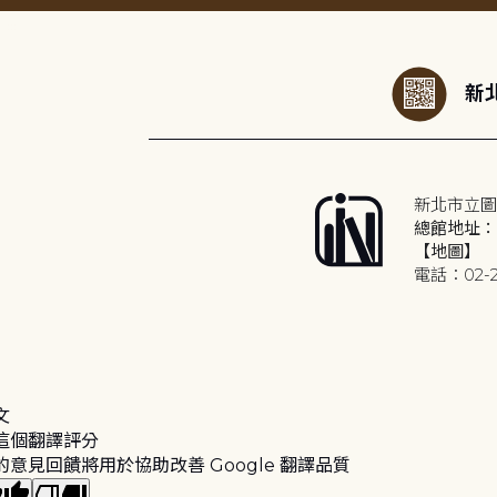
:::
新北
新北市立圖
總館地址：2
【地圖】
電話：02-2
文
這個翻譯評分
的意見回饋將用於協助改善 Google 翻譯品質