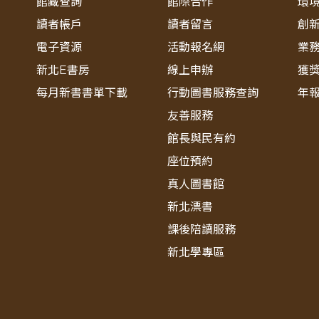
館藏查詢
館際合作
環
讀者帳戶
讀者留言
創
電子資源
活動報名網
業
新北E書房
線上申辦
獲
每月新書書單下載
行動圖書服務查詢
年
友善服務
館長與民有約
座位預約
真人圖書館
新北漂書
課後陪讀服務
新北學專區