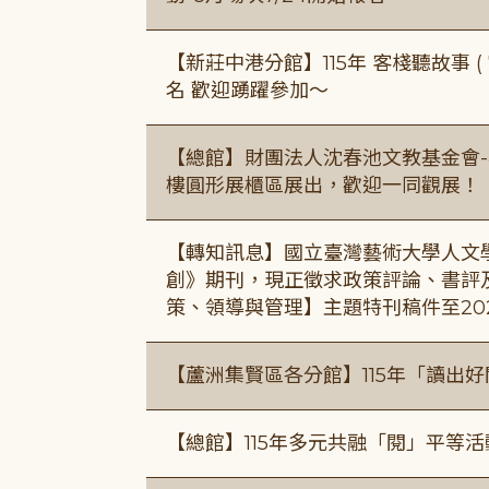
【新莊中港分館】115年 客棧聽故事 ( 7
名 歡迎踴躍參加～
【總館】財團法人沈春池文教基金會-
樓圓形展櫃區展出，歡迎一同觀展！
【轉知訊息】國立臺灣藝術大學人文
創》期刊，現正徵求政策評論、書評
策、領導與管理】主題特刊稿件至20
【蘆洲集賢區各分館】115年「讀出
【總館】115年多元共融「閱」平等