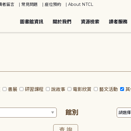
讀者留言
常見問題
座位預約
About NTCL
圖書館資訊
關於我們
資源檢索
讀者服務
座
書展
研習課程
說故事
電影欣賞
藝文活動
其
館別