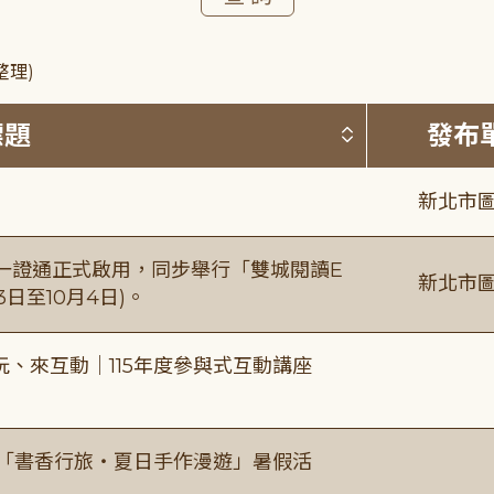
整理)
按標題排序 
標題
發布
新北市圖
日一證通正式啟用，同步舉行「雙城閱讀E
新北市圖
日至10月4日)。
、來互動｜115年度參與式互動講座
房「書香行旅・夏日手作漫遊」暑假活