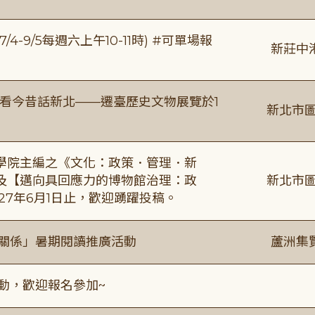
/4-9/5每週六上午10-11時) #可單場報
新莊中
看今昔話新北——遷臺歷史文物展覽於1
新北市圖
學院主編之《文化：政策．管理．新
及【邁向具回應力的博物館治理：政
新北市圖
27年6月1日止，歡迎踴躍投稿。
好關係」暑期閱讀推廣活動
蘆洲集
活動，歡迎報名參加~