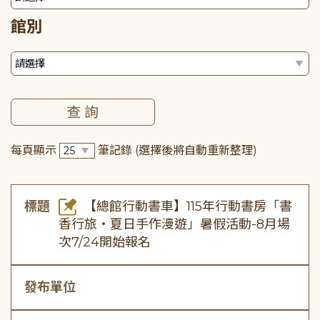
館別
每頁顯示
筆記錄
(選擇後將自動重新整理)
標題
【總館行動書車】115年行動書房「書
香行旅・夏日手作漫遊」暑假活動-8月場
次7/24開始報名
發布單位