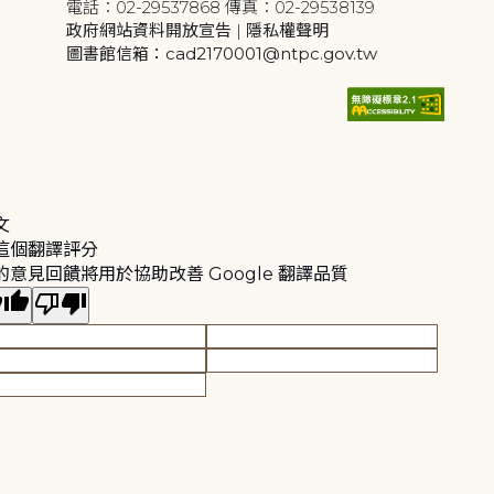
電話：02-29537868 傳真：02-29538139
政府網站資料開放宣告
|
隱私權聲明
圖書館信箱：cad2170001@ntpc.gov.tw
文
這個翻譯評分
的意見回饋將用於協助改善 Google 翻譯品質