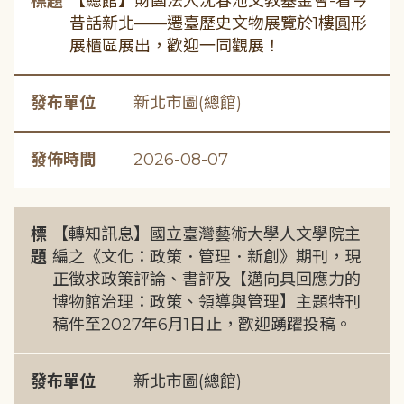
標題
【總館】財團法人沈春池文教基金會-看今
昔話新北——遷臺歷史文物展覽於1樓圓形
展櫃區展出，歡迎一同觀展！
發布單位
新北市圖(總館)
發佈時間
2026-08-07
標
【轉知訊息】國立臺灣藝術大學人文學院主
題
編之《文化：政策．管理．新創》期刊，現
正徵求政策評論、書評及【邁向具回應力的
博物館治理：政策、領導與管理】主題特刊
稿件至2027年6月1日止，歡迎踴躍投稿。
發布單位
新北市圖(總館)