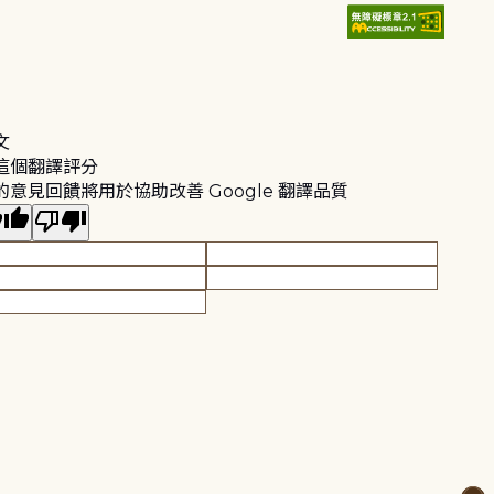
文
這個翻譯評分
的意見回饋將用於協助改善 Google 翻譯品質