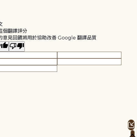
文
這個翻譯評分
的意見回饋將用於協助改善 Google 翻譯品質