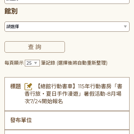
館別
每頁顯示
筆記錄
(選擇後將自動重新整理)
標題
【總館行動書車】115年行動書房「書
香行旅・夏日手作漫遊」暑假活動-8月場
次7/24開始報名
發布單位