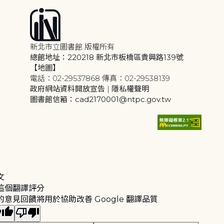
新北市立圖書館 版權所有
總館地址：220218 新北市板橋區貴興路139號
【地圖】
電話：02-29537868 傳真：02-29538139
政府網站資料開放宣告
|
隱私權聲明
圖書館信箱：cad2170001@ntpc.gov.tw
文
這個翻譯評分
的意見回饋將用於協助改善 Google 翻譯品質