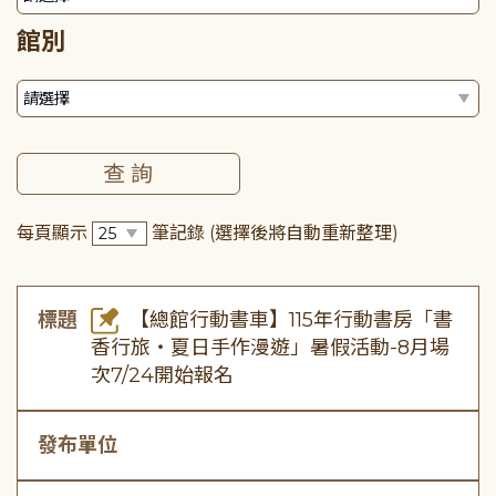
館別
每頁顯示
筆記錄
(選擇後將自動重新整理)
標題
【總館行動書車】115年行動書房「書
香行旅・夏日手作漫遊」暑假活動-8月場
次7/24開始報名
發布單位