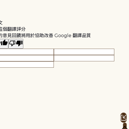
文
這個翻譯評分
的意見回饋將用於協助改善 Google 翻譯品質