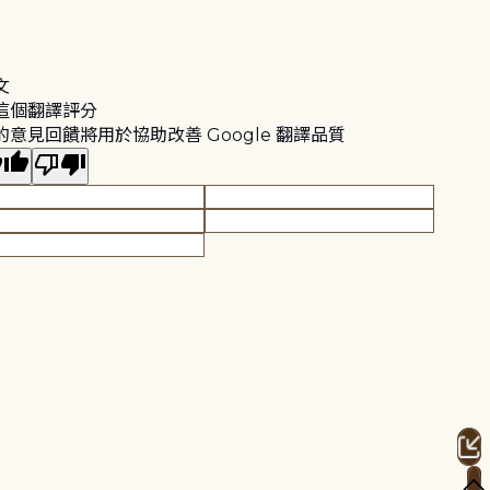
文
這個翻譯評分
的意見回饋將用於協助改善 Google 翻譯品質