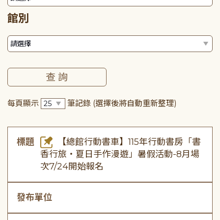
館別
每頁顯示
筆記錄
(選擇後將自動重新整理)
標題
【總館行動書車】115年行動書房「書
香行旅・夏日手作漫遊」暑假活動-8月場
次7/24開始報名
發布單位