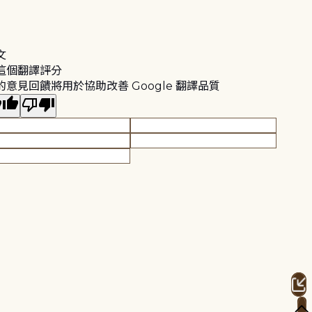
文
這個翻譯評分
的意見回饋將用於協助改善 Google 翻譯品質