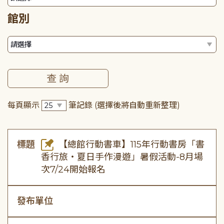
館別
每頁顯示
筆記錄
(選擇後將自動重新整理)
標題
【總館行動書車】115年行動書房「書
香行旅・夏日手作漫遊」暑假活動-8月場
次7/24開始報名
發布單位