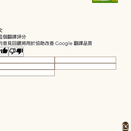
文
這個翻譯評分
的意見回饋將用於協助改善 Google 翻譯品質