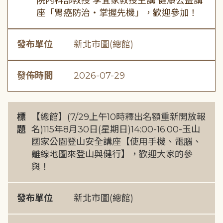
院內科部教授 李宜家教授主講 健康公益講
座「胃癌防治・掌握先機」，歡迎參加！
發布單位
新北市圖(總館)
發佈時間
2026-07-29
標
【總館】(7/29上午10時釋出名額重新開放報
題
名)115年8月30日(星期日)14:00-16:00-玉山
國家公園登山安全講座【使用手機、電腦、
離線地圖來登山與健行】，歡迎大家的參
與！
發布單位
新北市圖(總館)