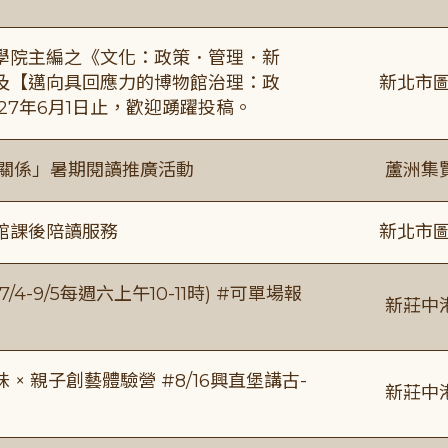
學院主編之《文化：政策．管理．新
及【邁向具回應力的博物館治理：政
新北市圖
27年6月1日止，歡迎踴躍投稿。
好關係」暑期閱讀推廣活動
蘆洲集
館課後陪讀服務
新北市圖
/4-9/5每週六上午10-11時) #可單場報
新莊中
 親子創藝體驗營 #8/16興直堡講古-
新莊中