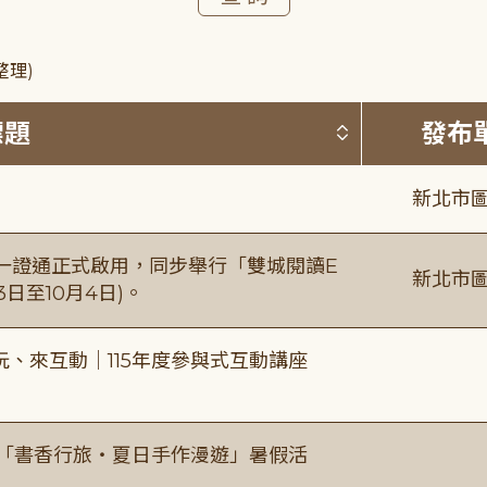
整理)
按標題排序 
標題
發布
新北市圖
日一證通正式啟用，同步舉行「雙城閱讀E
新北市圖
日至10月4日)。
、來互動｜115年度參與式互動講座
房「書香行旅・夏日手作漫遊」暑假活