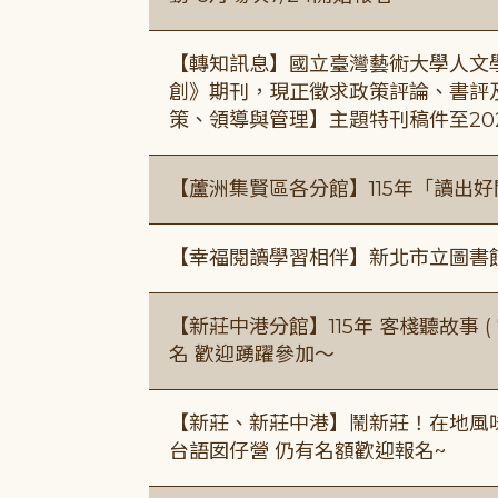
【轉知訊息】國立臺灣藝術大學人文
創》期刊，現正徵求政策評論、書評
策、領導與管理】主題特刊稿件至20
【蘆洲集賢區各分館】115年「讀出
【幸福閱讀學習相伴】新北市立圖書
【新莊中港分館】115年 客棧聽故事 ( 7
名 歡迎踴躍參加～
【新莊、新莊中港】鬧新莊！在地風味 ×
台語囡仔營 仍有名額歡迎報名~