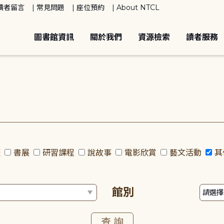
讀者留言
常見問題
座位預約
About NTCL
圖書館資訊
關於我們
資源檢索
讀者服務
座
書展
研習課程
說故事
電影欣賞
藝文活動
其
館別