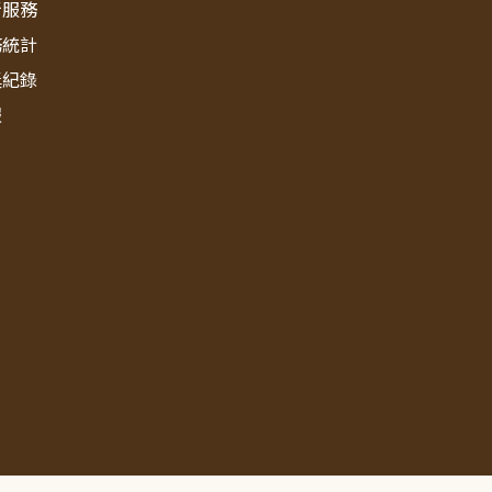
新服務
務統計
獎紀錄
報