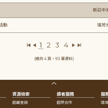
新莊中
活動
瑞芳
1
2
3
4
(總共 4 頁，93 筆資料)
資源檢索
讀者服務
服
館藏查詢
館際合作
環