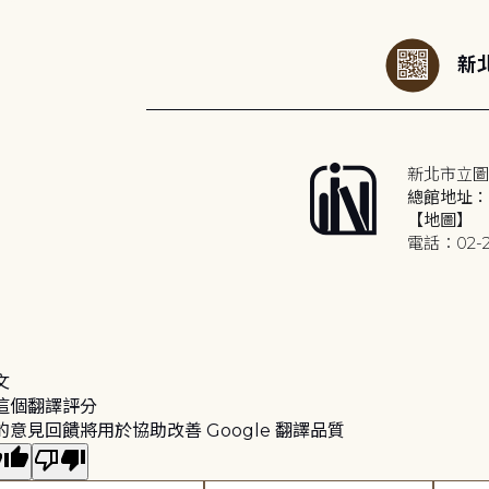
新北
新北市立圖
總館地址：2
【地圖】
電話：02-2
文
這個翻譯評分
的意見回饋將用於協助改善 Google 翻譯品質