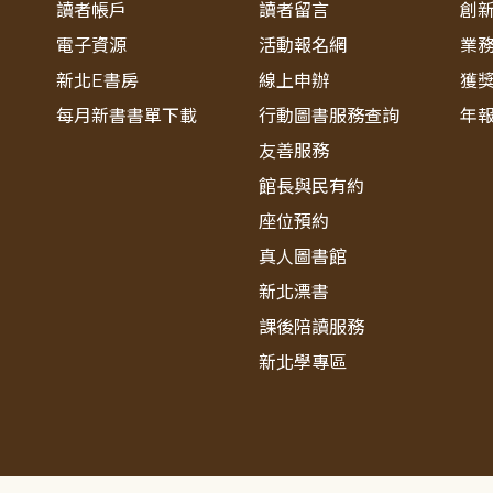
讀者帳戶
讀者留言
創
電子資源
活動報名網
業
新北E書房
線上申辦
獲
每月新書書單下載
行動圖書服務查詢
年
友善服務
館長與民有約
座位預約
真人圖書館
新北漂書
課後陪讀服務
新北學專區